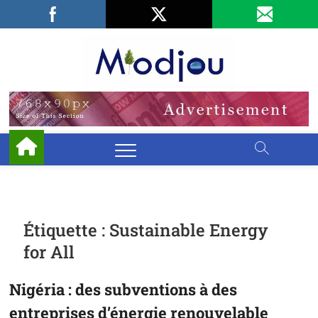
Skip
Facebook
LinkedIn
X
to
content
Miodjo
PRÉSERVONS
NOTRE
ENVIRONNEMENT
Étiquette :
Sustainable Energy
for All
Nigéria : des subventions à des
entreprises d’énergie renouvelable