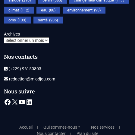
afrique
(210)
bénin
(383)
changement climatique
(117)
climat
(112)
eau
(88)
environnement
(93)
oms
(133)
santé
(285)
Archives
Nos contacts
(+229) 96150803
redaction@miodjou.com
Nous suivre
Facebook
X
YouTube
LinkedIn
Accueil
Qui sommes-nous ?
Nos services
Nous contacter
Plan du site