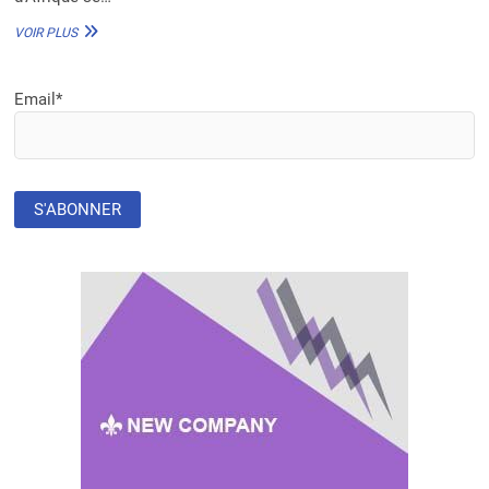
NIGÉRIA :
VOIR PLUS
DES
SUBVENTIONS
À
Email*
DES
ENTREPRISES
D’ÉNERGIE
RENOUVELABLE