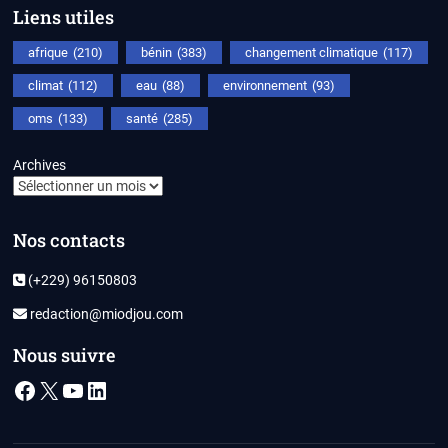
Liens utiles
afrique
(210)
bénin
(383)
changement climatique
(117)
climat
(112)
eau
(88)
environnement
(93)
oms
(133)
santé
(285)
Archives
Nos contacts
(+229) 96150803
redaction@miodjou.com
Nous suivre
Facebook
X
YouTube
LinkedIn