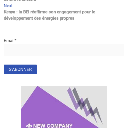
l’article
Next
Next
post:
Kenya : la BEI réaffirme son engagement pour le
développement des énergies propres
Email*