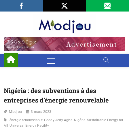
Skip
Facebook
LinkedIn
X
to
content
Miodjo
PRÉSERVONS
NOTRE
ENVIRONNEMENT
Nigéria : des subventions à des
entreprises d’énergie renouvelable
Miodjou
3 mars 2023
énergie renouvelable
Goddy Jedy Agba
Nigéria
Sustainable Energy for
All
Universal Energy Facility