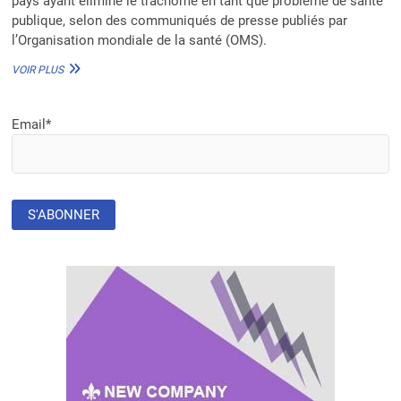
pays ayant éliminé le trachome en tant que problème de santé
publique, selon des communiqués de presse publiés par
l’Organisation mondiale de la santé (OMS).
LUTTE
VOIR PLUS
CONTRE
LE
TRACHOME :
Email*
LE
SÉNÉGAL
ET
LE
BURUNDI
ÉLIMINENT
LA
MALADIE
EN
TANT
QUE
PROBLÈME
DE
SANTÉ
PUBLIQUE