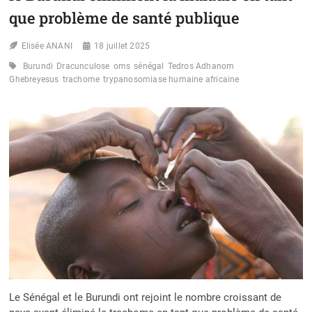
que problème de santé publique
Elisée ANANI
18 juillet 2025
Burundi
Dracunculose
oms
sénégal
Tedros Adhanom
Ghebreyesus
trachome
trypanosomiase humaine africaine
Le Sénégal et le Burundi ont rejoint le nombre croissant de