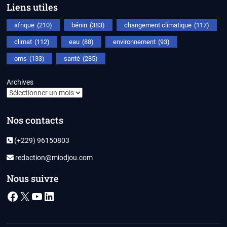
Liens utiles
afrique
(210)
bénin
(383)
changement climatique
(117)
climat
(112)
eau
(88)
environnement
(93)
oms
(133)
santé
(285)
Archives
Nos contacts
(+229) 96150803
redaction@miodjou.com
Nous suivre
Facebook
X
YouTube
LinkedIn