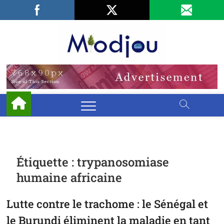
Skip
Facebook
LinkedIn
X
to
content
Miodjo
PRÉSERVONS
NOTRE
ENVIRONNEMENT
Étiquette :
trypanosomiase
humaine africaine
Lutte contre le trachome : le Sénégal et
le Burundi éliminent la maladie en tant