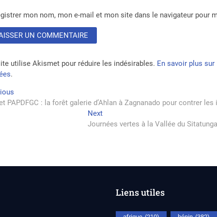
gistrer mon nom, mon e-mail et mon site dans le navigateur pour
ite utilise Akismet pour réduire les indésirables.
En savoir plus su
tées
.
vigation
Previous
vious
post:
et PAPDFGC : la forêt galerie d’Ahlan à Zagnanado pour contrer les
Next
Next
rticle
post:
Journées vertes à la Vallée du Sitatunga :
Liens utiles
afrique
(210)
bénin
(382)