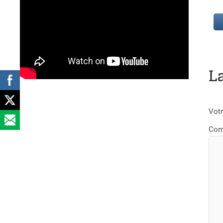
L
Votr
Com