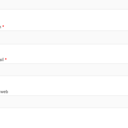
m
*
ail
*
 web