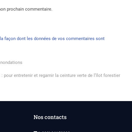
 mon prochain commentaire.
r la façon dont les données de vos commentaires sont
 inondations
 pour entretenir et regarnir la ceinture verte de l’îlot forestier
Nos contacts