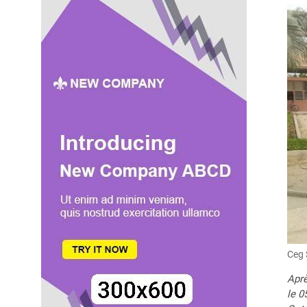
Ceg 
Aprè
le 0