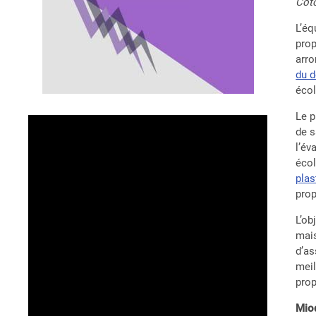
Cot
L’éq
prop
arro
du 
écol
Le p
de s
l’év
écol
plas
prop
L’ob
mais
d’as
meil
prop
Mio