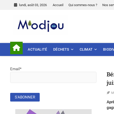
Skip
lundi, août 03, 2026
Accueil
Qui sommes-nous ?
Nos ser
to
content
Miodjou
PRÉSERVONS NOTRE ENVIR
ACTUALITÉ
DÉCHETS
CLIMAT
BIODI
Email*
Bé
ju
M
Aprè
gag