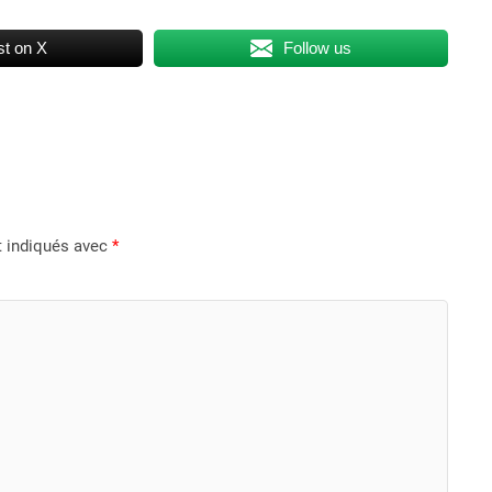
t on X
Follow us
t indiqués avec
*