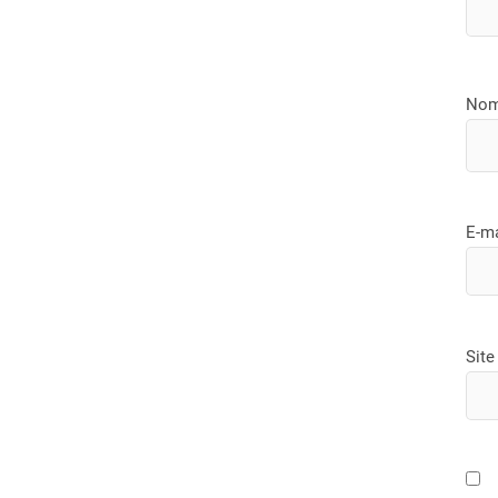
No
E-m
Site