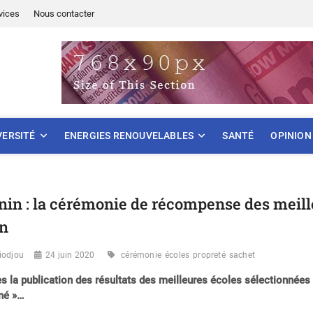
vices
Nous contacter
ONNEMENT
VERSITÉ
ENERGIES RENOUVELABLES
SANTÉ
OPINION
nin : la cérémonie de récompense des meill
in
iodjou
24 juin 2020
cérémonie
écoles
propreté
sachet
s la publication des résultats des meilleures écoles sélectionnées 
né »…