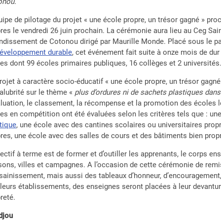
onou.
uipe de pilotage du projet « une école propre, un trésor gagné » pro
res le vendredi 26 juin prochain. La cérémonie aura lieu au Ceg Sain
ndissement de Cotonou dirigé par Maurille Monde. Placé sous le p
développement durable
, cet événement fait suite à onze mois de dur
es dont 99 écoles primaires publiques, 16 collèges et 2 universités
rojet à caractère socio-éducatif « une école propre, un trésor gagné
alubrité sur le thème «
plus d’ordures ni de sachets plastiques dan
aluation, le classement, la récompense et la promotion des écoles l
es en compétition ont été évaluées selon les critères tels que : un
tique
, une école avec des cantines scolaires ou universitaires propr
res, une école avec des salles de cours et des bâtiments bien propr
jectif à terme est de former et d’outiller les apprenants, le corps 
ons, villes et campagnes. A l’occasion de cette cérémonie de remis
sainissement, mais aussi des tableaux d’honneur, d’encouragement, d
leurs établissements, des enseignes seront placées à leur devantur
reté.
djou