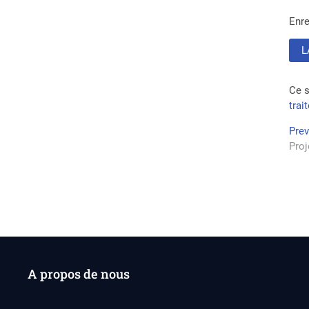
Enre
Ce s
trai
Na
Pre
Proj
de
l’a
A propos de nous