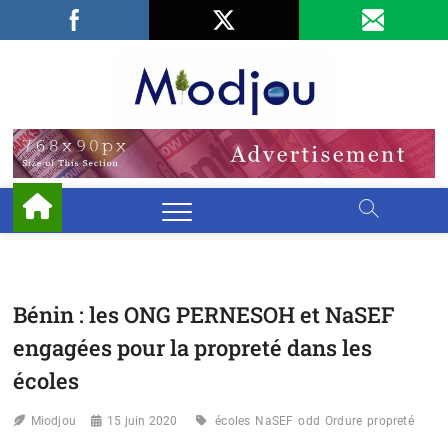
Skip
Facebook
LinkedIn
X
to
content
Miodjo
PRÉSERVONS
NOTRE
ENVIRONNEMENT
Bénin : les ONG PERNESOH et NaSEF
engagées pour la propreté dans les
écoles
Miodjou
15 juin 2020
écoles
NaSEF
odd
Ordure
propreté