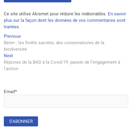
Ce site utilise Akismet pour réduire les indésirables.
En savoir
plus sur la façon dont les données de vos commentaires sont
traitées
.
Navigation
Previous
Previous
post:
Bénin : les forêts sacrées, des conservatoires de la
de
biodiversité
l’article
Next
Next
post:
Réponse de la BAD à la Covid-19: passer de l’engagement à
l’action
Email*