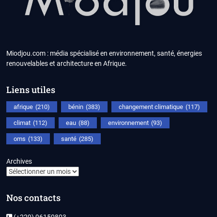
Miodjou.com : média spécialisé en environnement, santé, énergies
renouvelables et architecture en Afrique.
Liens utiles
afrique
(210)
bénin
(383)
changement climatique
(117)
climat
(112)
eau
(88)
environnement
(93)
oms
(133)
santé
(285)
Archives
Nos contacts