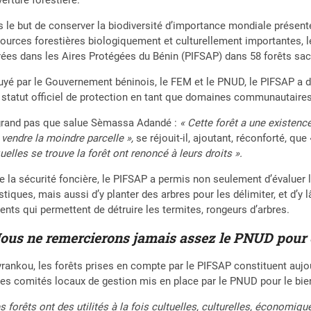
 le but de conserver la biodiversité d’importance mondiale présent
ources forestières biologiquement et culturellement importantes, l
ées dans les Aires Protégées du Bénin (PIFSAP) dans 58 forêts sa
yé par le Gouvernement béninois, le FEM et le PNUD, le PIFSAP a d
 statut officiel de protection en tant que domaines communautaires
grand pas que salue Sèmassa Adandé :
« Cette forêt a une existence
 vendre la moindre parcelle »,
se réjouit-il, ajoutant, réconforté, que
uelles se trouve la forêt ont renoncé à leurs droits ».
e la sécurité foncière, le PIFSAP a permis non seulement d’évaluer
istiques, mais aussi d’y planter des arbres pour les délimiter, et 
ents qui permettent de détruire les termites, rongeurs d’arbres.
ous ne remercierons jamais assez le PNUD pour c
rankou, les forêts prises en compte par le PIFSAP constituent aujou
les comités locaux de gestion mis en place par le PNUD pour le b
s forêts ont des utilités à la fois cultuelles, culturelles, économi