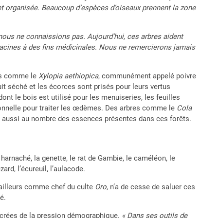
 et organisée. Beaucoup d’espèces d’oiseaux prennent la zone
 nous ne connaissions pas. Aujourd’hui, ces arbres aident
acines à des fins médicinales.
Nous ne remercierons jamais
ces comme le
Xylopia aethiopica
, communément appelé poivre
uit séché et les écorces sont prisés pour leurs vertus
ont le bois est utilisé pour les menuiseries, les feuilles
itionnelle pour traiter les œdèmes. Des arbres comme le
Cola
 aussi au nombre des essences présentes dans ces forêts.
 harnaché, la genette, le rat de Gambie, le caméléon, le
zard, l’écureuil, l’aulacode.
 ailleurs comme chef du culte
Oro,
n’a de cesse de saluer ces
é.
acrées de la pression démographique.
« Dans ses outils de