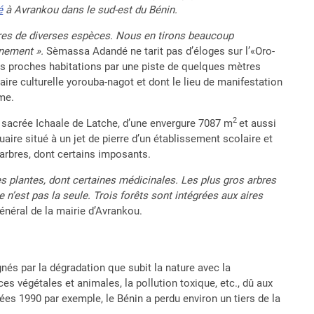
é
à Avrankou dans le sud-est du Bénin.
bres de diverses espèces. Nous en tirons beaucoup
nnement ».
Sèmassa Adandé ne tarit pas d’éloges sur l’«Oro-
lus proches habitations par une piste de quelques mètres
’aire culturelle yorouba-nagot et dont le lieu de manifestation
mme.
2
t sacrée Ichaale de Latche, d’une envergure 7087 m
et aussi
uaire situé à un jet de pierre d’un établissement scolaire et
arbres, dont certains imposants.
es plantes, dont certaines médicinales. Les plus gros arbres
le n’est pas la seule. Trois forêts sont intégrées aux aires
général de la mairie d’Avrankou.
nés par la dégradation que subit la nature avec la
ces végétales et animales, la pollution toxique, etc., dû aux
ées 1990 par exemple, le Bénin a perdu environ un tiers de la