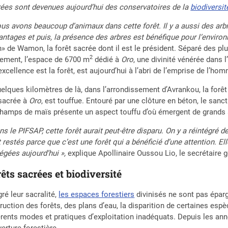
ées sont devenues aujourd’hui des conservatoires de la
biodiversit
us avons beaucoup d’animaux dans cette forêt. Il y a aussi des ar
antages et puis, la présence des arbres est bénéfique pour l’enviro
» de Wamon, la forêt sacrée dont il est le président. Séparé des p
2
ement, l’espace de 6700 m
dédié à
Oro
, une divinité vénérée dans l
excellence est la forêt, est aujourd’hui à l’abri de l’emprise de l’ho
elques kilomètres de là, dans l’arrondissement d’Avrankou, la forê
sacrée à
Oro
, est touffue. Entouré par une clôture en béton, le sanct
hamps de maïs présente un aspect touffu d’où émergent de grands 
ns le PIFSAP, cette forêt aurait peut-être disparu.
On y a réintégré d
 restés parce que c’est une forêt qui a bénéficié d’une attention.
El
égées aujourd’hui »,
explique Apollinaire Oussou Lio, le secrétaire 
êts sacrées et biodiversité
ré leur sacralité,
les espaces forestiers
divinisés ne sont pas éparg
ruction des forêts, des plans d’eau, la disparition de certaines espè
érents modes et pratiques d’exploitation inadéquats. Depuis les ann
erture forestière.