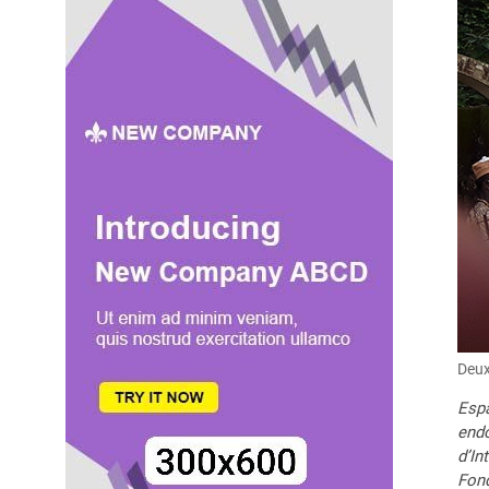
Deux
Espa
endo
d’In
Fond