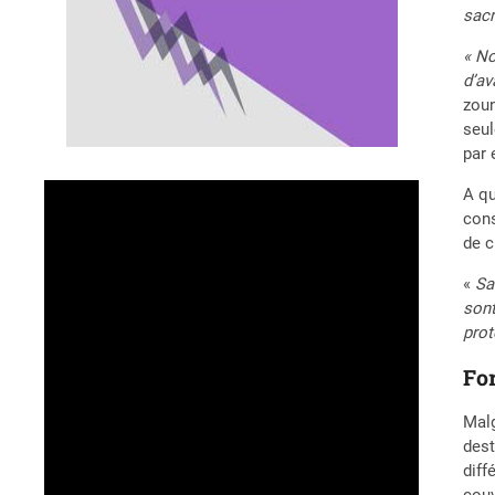
sacr
« No
d’av
zoun
seul
par 
A qu
con
de c
«
Sa
sont
prot
For
Malg
dest
diff
couv