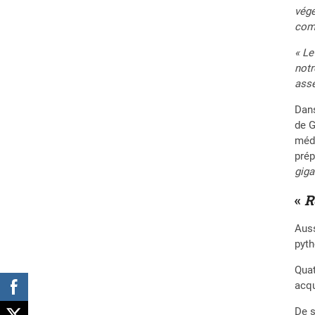
végé
com
« Le
notr
asse
Dans
de 
médi
prép
giga
«
R
Auss
pyth
Quat
acqu
De s