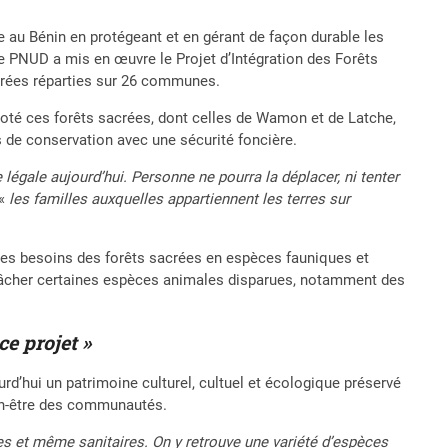
e au Bénin en protégeant et en gérant de façon durable les
e PNUD a mis en œuvre le Projet d’Intégration des Forêts
crées réparties sur 26 communes.
oté ces forêts sacrées, dont celles de Wamon et de Latche,
 de conservation avec une sécurité foncière.
 légale aujourd’hui. Personne ne pourra la déplacer, ni tenter
 «
les familles auxquelles appartiennent les terres sur
 les besoins des forêts sacrées en espèces fauniques et
d’y lâcher certaines espèces animales disparues, notamment des
e projet »
rd’hui un patrimoine culturel, cultuel et écologique préservé
ien-être des communautés.
ques et même sanitaires. On y retrouve une variété d’espèces