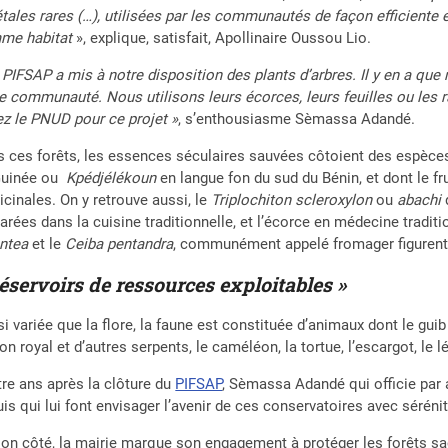
tales rares (…), utilisées par les communautés de façon efficiente
me habitat
», explique, satisfait, Apollinaire Oussou Lio.
 PIFSAP a mis à notre disposition des plants d’arbres. Il y en a que
e communauté. Nous utilisons leurs écorces, leurs feuilles ou les r
z le PNUD pour ce projet »
, s’enthousiasme Sèmassa Adandé.
 ces forêts, les essences séculaires sauvées côtoient des espè
Guinée ou
Kpédjélékoun
en langue fon du sud du Bénin, et dont le fr
cinales. On y retrouve aussi, le
Triplochiton scleroxylon
ou
abachi
d
arées dans la cuisine traditionnelle, et l’écorce en médecine trad
ntea
et le
Ceiba pentandra
, communément appelé fromager figurent
éservoirs de ressources exploitables »
i variée que la flore, la faune est constituée d’animaux dont le guib
on royal et d’autres serpents, le caméléon, la tortue, l’escargot, le lé
re ans après la clôture du
PIFSAP
, Sèmassa Adandé qui officie par
is qui lui font envisager l’avenir de ces conservatoires avec sérénit
on côté, la mairie marque son engagement à protéger les forêts s