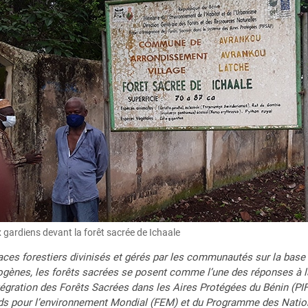
 gardiens devant la forêt sacrée de Ichaale
ces forestiers divinisés et gérés par les communautés sur la base d
gènes, les forêts sacrées se posent comme l’une des réponses à la 
tégration des Forêts Sacrées dans les Aires Protégées du Bénin (P
s pour l’environnement Mondial (FEM) et du Programme des Natio