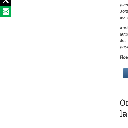
plan
sont
les 
Aprè
auto
des 
pour
Flo
On
la