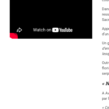
Dans
ress
Sacr
Appu
d’un
Un 
d’en
lesq
Outr
flor
serp
« N
A Av
par 
« Ce