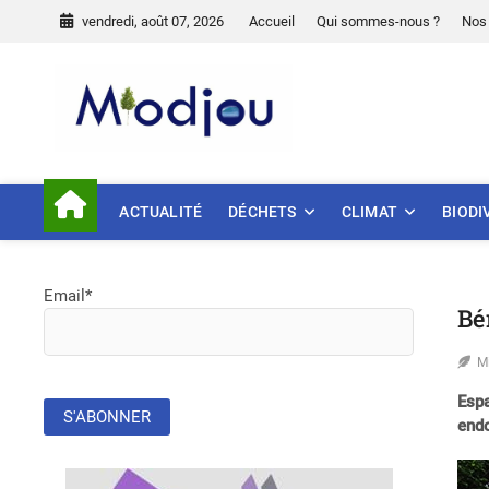
Skip
vendredi, août 07, 2026
Accueil
Qui sommes-nous ?
Nos 
to
content
Miodjou
PRÉSERVONS NOTRE ENVIR
ACTUALITÉ
DÉCHETS
CLIMAT
BIODI
Email*
Bé
M
Espa
end