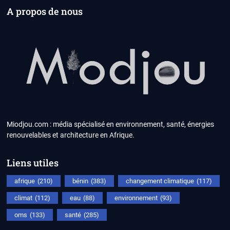
A propos de nous
Miodjou.com : média spécialisé en environnement, santé, énergies
renouvelables et architecture en Afrique.
Liens utiles
afrique
(210)
bénin
(383)
changement climatique
(117)
climat
(112)
eau
(88)
environnement
(93)
oms
(133)
santé
(285)