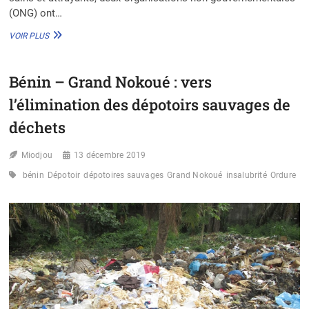
(ONG) ont…
BÉNIN
VOIR PLUS
:
LES
ONG
Bénin – Grand Nokoué : vers
PERNESOH
ET
l’élimination des dépotoirs sauvages de
NASEF
ENGAGÉES
déchets
POUR
LA
Miodjou
13 décembre 2019
PROPRETÉ
DANS
bénin
Dépotoir
dépotoires sauvages
Grand Nokoué
insalubrité
Ordure
LES
ÉCOLES