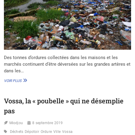
Des tonnes d’ordures collectées dans les maisons et les
marchés continuent d’être déversées sur les grandes artères et
dans les…
AU
VOIR PLUS
BÉNIN,
LES
FOYERS
Vossa, la « poubelle » qui ne désemplie
DE
POURRITURE
pas
RÉSISTENT
AUX
Miodjou
RÉFORMES
8 septembre 2019
Déchets
Dépotoir
Ordure
Ville
Vossa