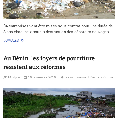
34 entreprises vont être mises sous contrat pour une durée de
3 ans chacune « pour la destruction des dépotoirs sauvages…
BÉNIN
VOIR PLUS
–
GRAND
NOKOUÉ
Au Bénin, les foyers de pourriture
:
VERS
résistent aux réformes
L’ÉLIMINATION
DES
Miodjou
DÉPOTOIRS
19 novembre 2019
assainissement
Déchets
Ordure
SAUVAGES
DE
DÉCHETS