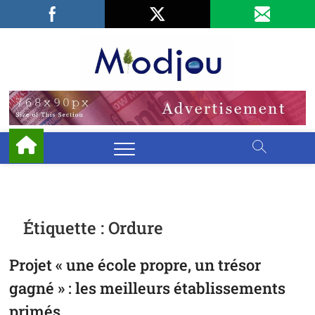
Skip
Facebook
LinkedIn
X
to
content
Miodjo
PRÉSERVONS
NOTRE
ENVIRONNEMENT
Étiquette :
Ordure
Projet « une école propre, un trésor
gagné » : les meilleurs établissements
primés