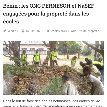
ÉCOLE
Bénin : les ONG PERNESOH et NaSEF
PROPRE,
UN
engagées pour la propreté dans les
TRÉSOR
GAGNÉ
écoles
»
:
Miodjou
15 juin 2020
écoles
NaSEF
odd
Ordure
propreté
LES
MEILLEURS
ÉTABLISSEMENTS
PRIMÉS
Dans le but de faire des écoles béninoises, des cadres de vie
sains et attrayants, deux Organisations non-gouvernementales