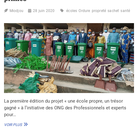
Miodjou
28 juin 2020
écoles
Ordure
propreté
sachet
santé
La première édition du projet « une école propre, un trésor
gagné » à l’initiative des ONG des Professionnels et experts
pour…
PROJET
VOIR PLUS
«
UNE