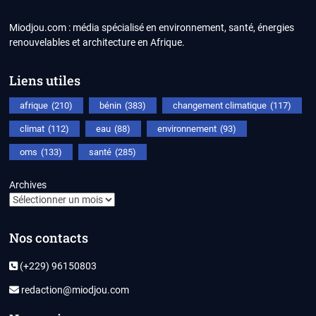
Miodjou.com : média spécialisé en environnement, santé, énergies
renouvelables et architecture en Afrique.
Liens utiles
afrique
(210)
bénin
(383)
changement climatique
(117)
climat
(112)
eau
(88)
environnement
(93)
oms
(133)
santé
(285)
Archives
Nos contacts
(+229) 96150803
redaction@miodjou.com