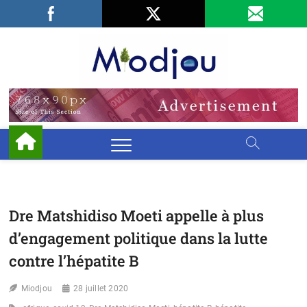
Skip
Facebook
LinkedIn
X
to
content
Miodjo
PRÉSERVONS
NOTRE
ENVIRONNEMENT
Dre Matshidiso Moeti appelle à plus
d’engagement politique dans la lutte
contre l’hépatite B
Miodjou
28 juillet 2020