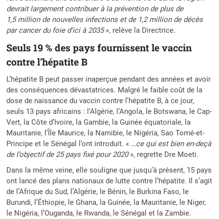
devrait largement contribuer à la prévention de plus de
1,5 million de nouvelles infections et de 1,2 million de décès
par cancer du foie d’ici à 2035
», relève la Directrice.
Seuls 19 % des pays fournissent le vaccin
contre l’hépatite B
L’hépatite B peut passer inaperçue pendant des années et avoir
des conséquences dévastatrices. Malgré le faible coût de la
dose de naissance du vaccin contre l’hépatite B, à ce jour,
seuls 13 pays africains : l’Algérie, l’Angola, le Botswana, le Cap-
Vert, la Côte d’Ivoire, la Gambie, la Guinée équatoriale, la
Mauritanie, l’Île Maurice, la Namibie, le Nigéria, Sao Tomé-et-
Principe et le Sénégal l’ont introduit. « …
ce qui est bien en-deçà
de l’objectif de 25 pays fixé pour 2020
», regrette Dre Moeti.
Dans la même veine, elle souligne que jusqu’à présent, 15 pays
ont lancé des plans nationaux de lutte contre l’hépatite. Il s’agit
de l’Afrique du Sud, l’Algérie, le Bénin, le Burkina Faso, le
Burundi, l’Éthiopie, le Ghana, la Guinée, la Mauritanie, le Niger,
le Nigéria, l’Ouganda, le Rwanda, le Sénégal et la Zambie.