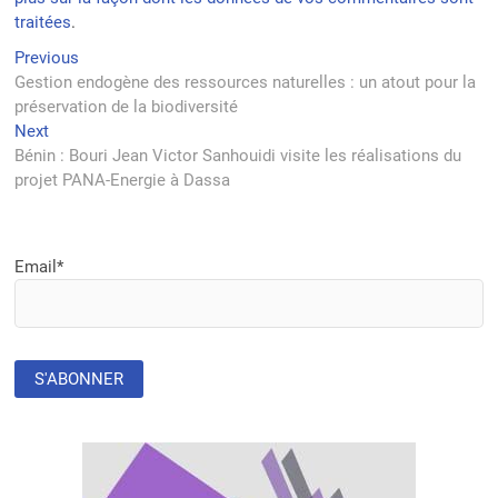
traitées
.
Navigation
Previous
Previous
post:
Gestion endogène des ressources naturelles : un atout pour la
de
préservation de la biodiversité
l’article
Next
Next
post:
Bénin : Bouri Jean Victor Sanhouidi visite les réalisations du
projet PANA-Energie à Dassa
Email*