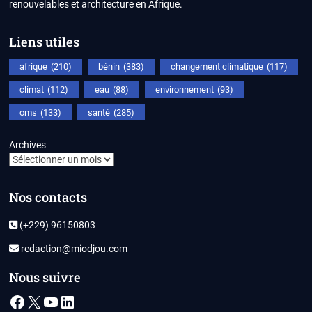
renouvelables et architecture en Afrique.
Liens utiles
afrique
(210)
bénin
(383)
changement climatique
(117)
climat
(112)
eau
(88)
environnement
(93)
oms
(133)
santé
(285)
Archives
Nos contacts
(+229) 96150803
redaction@miodjou.com
Nous suivre
Facebook
X
YouTube
LinkedIn