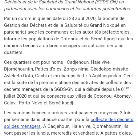
Déchets et de la Salubrité du Grand Nokoué (SGDS-GN) en
partenariat avec les communes et les autorités préfectorales.
Par un communiqué en date du 28 août 2020, la Société de
Gestion des Déchets et de la Salubrité du Grand Nokoué en
partenariat avec les communes et les autorités préfectorales,
informe les populations de Cotonou et de Sèmè-Kpodji que les
camions bennes à ordures ménagers seront dans certains
quartiers.
Ces quartiers ont pour noms : Cadjèhoun, Haie vive,
Djomèhountin, Pattes d’oies, Zongo nima, Gbedokpo-missite-
Avleketa-Dota, Ganhi et ex champs de tir à Agblangandan. Ceci
est la suite de la première phase des activités de collecte des
er
déchets ménagers de la SGDS-GN qui a débuté depuis le 01
juillet 2020 et qui se consacre aux villes de Cotonou, Abomey-
Calavi, Porto-Novo et Sèmè-kpodji.
Les camions bennes à ordures vont passer en moyenne 3 fois
par semaine dans chaque quartier pour la
collecte des déchets
solides ménagers
. A Cadjehoun, Haie vive, Djomehountin, ils
vont passer les lundis, mercredis et vendredis. A pattes d’oies,