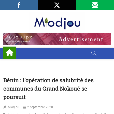
Skip
Facebook
LinkedIn
X
to
content
Miodjo
PRÉSERVONS
NOTRE
ENVIRONNEMENT
Bénin : l’opération de salubrité des
communes du Grand Nokoué se
poursuit
Miodjou
2 septembre 2020