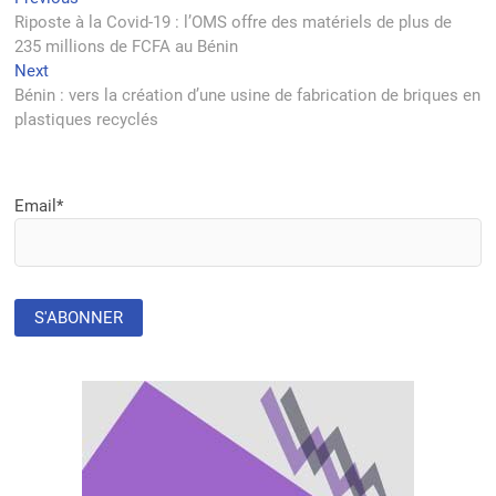
Navigation
post:
Riposte à la Covid-19 : l’OMS offre des matériels de plus de
de
235 millions de FCFA au Bénin
l’article
Next
Next
post:
Bénin : vers la création d’une usine de fabrication de briques en
plastiques recyclés
Email*