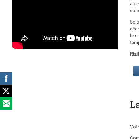
à de
cons
Selo
déch
le s
temp
Riz
L
Votr
Com