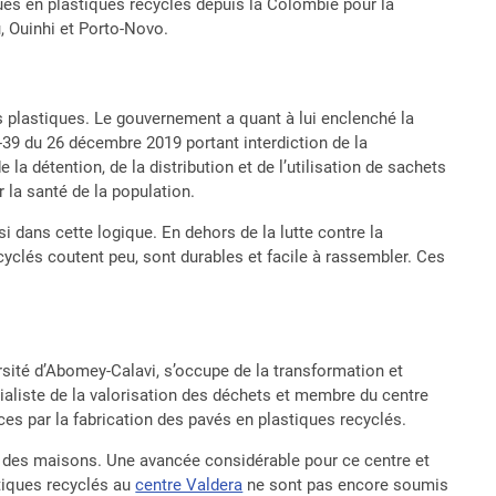
ques en plastiques recyclés depuis la Colombie pour la
 Ouinhi et Porto-Novo.
ts plastiques. Le gouvernement a quant à lui enclenché la
-39 du 26 décembre 2019 portant interdiction de la
 la détention, de la distribution et de l’utilisation de sachets
 la santé de la population.
i dans cette logique. En dehors de la lutte contre la
ecyclés coutent peu, sont durables et facile à rassembler. Ces
rsité d’Abomey-Calavi, s’occupe de la transformation et
aliste de la valorisation des déchets et membre du centre
s par la fabrication des pavés en plastiques recyclés.
on des maisons. Une avancée considérable pour ce centre et
tiques recyclés au
centre Valdera
ne sont pas encore soumis