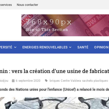
services
Nous contacter
ONNEMENT
VERSITÉ
ENERGIES RENOUVELABLES
SANTÉ
OPINION
nin : vers la création d’une usine de fabrica
iodjou
6 septembre 2020
briques
Centre Valdera
sachets plastiques
onds des Nations unies pour l’enfance (Unicef) a relancé le mois der