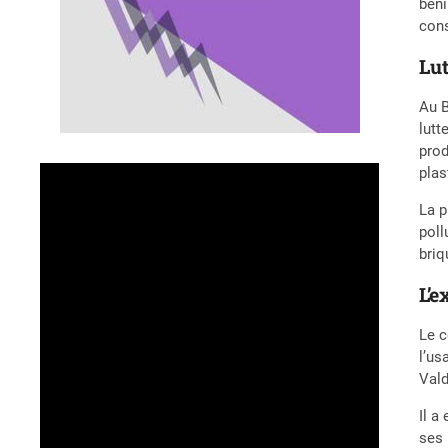
béni
cons
Lut
Au B
lutt
prod
plas
La p
poll
briq
L’e
Le c
l’us
Vald
Il a
ses 