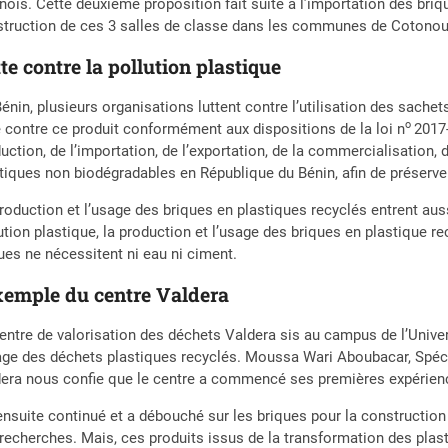
nois. Cette deuxième proposition fait suite à l’importation des bri
truction de ces 3 salles de classe dans les communes de Cotonou,
te contre la pollution plastique
énin, plusieurs organisations luttent contre l’utilisation des sache
o
e contre ce produit conformément aux dispositions de la loi n
2017
uction, de l’importation, de l’exportation, de la commercialisation, de
tiques non biodégradables en République du Bénin, afin de préserver
roduction et l’usage des briques en plastiques recyclés entrent auss
ution plastique, la production et l’usage des briques en plastique r
ues ne nécessitent ni eau ni ciment.
xemple du centre Valdera
entre de valorisation des déchets Valdera sis au campus de l’Unive
age des déchets plastiques recyclés. Moussa Wari Aboubacar, Spéci
era nous confie que le centre a commencé ses premières expérience
 ensuite continué et a débouché sur les briques pour la constructi
recherches. Mais, ces produits issus de la transformation des plas