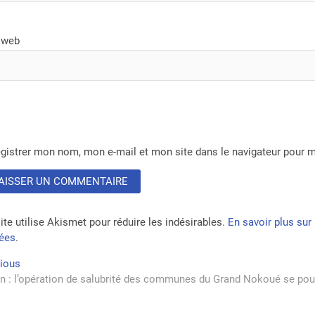
 web
gistrer mon nom, mon e-mail et mon site dans le navigateur pour
ite utilise Akismet pour réduire les indésirables.
En savoir plus su
tées
.
vigation
Previous
vious
post:
n : l’opération de salubrité des communes du Grand Nokoué se pou
rticle