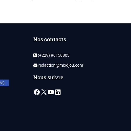
Nos contacts
(+229) 96150803
redaction@miodjou.com
Nous suivre
33)
Facebook
X
YouTube
LinkedIn