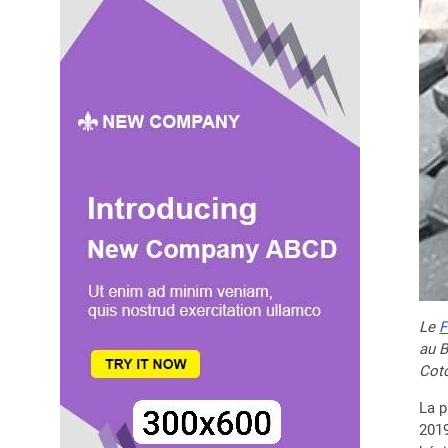
Le
F
au B
Coto
La p
2019