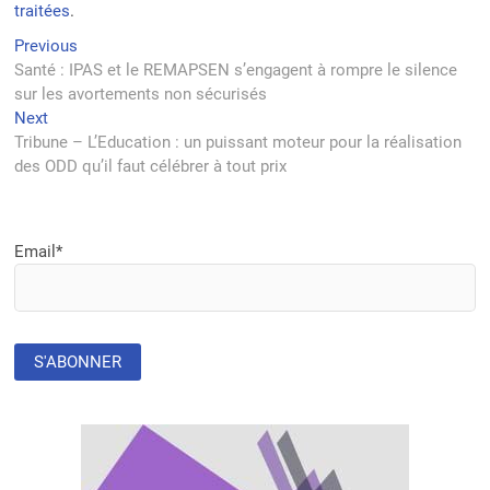
traitées
.
Navigation
Previous
Previous
post:
Santé : IPAS et le REMAPSEN s’engagent à rompre le silence
de
sur les avortements non sécurisés
l’article
Next
Next
post:
Tribune – L’Education : un puissant moteur pour la réalisation
des ODD qu’il faut célébrer à tout prix
Email*