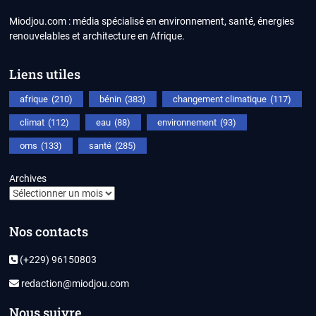
Miodjou.com : média spécialisé en environnement, santé, énergies
renouvelables et architecture en Afrique.
Liens utiles
afrique
(210)
bénin
(383)
changement climatique
(117)
climat
(112)
eau
(88)
environnement
(93)
oms
(133)
santé
(285)
Archives
Nos contacts
(+229) 96150803
redaction@miodjou.com
Nous suivre