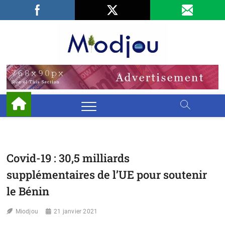
Skip
Facebook
LinkedIn
X
to
content
Miodjo
PRÉSERVONS
NOTRE
ENVIRONNEMENT
Covid-19 : 30,5 milliards
supplémentaires de l’UE pour soutenir
le Bénin
Miodjou
21 janvier 2021