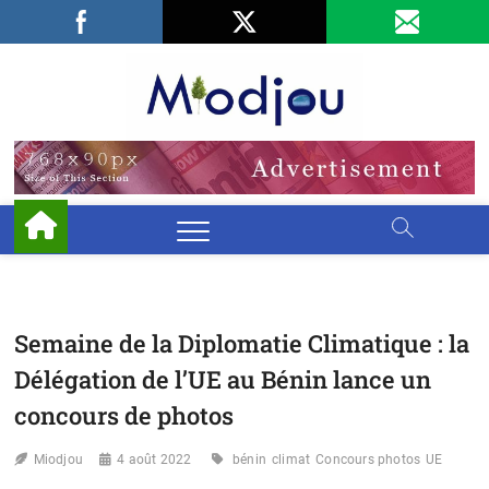
Skip
Facebook
LinkedIn
X
to
content
Miodjo
PRÉSERVONS
NOTRE
ENVIRONNEMENT
Semaine de la Diplomatie Climatique : la
Délégation de l’UE au Bénin lance un
concours de photos
Miodjou
4 août 2022
bénin
climat
Concours photos
UE