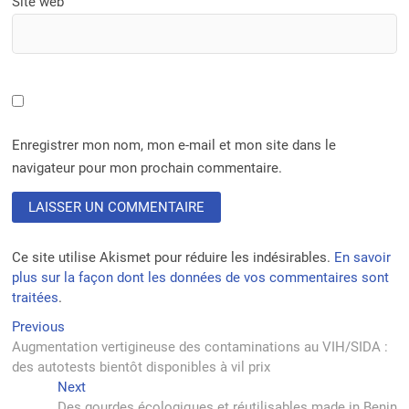
Site web
Enregistrer mon nom, mon e-mail et mon site dans le
navigateur pour mon prochain commentaire.
Ce site utilise Akismet pour réduire les indésirables.
En savoir
plus sur la façon dont les données de vos commentaires sont
traitées
.
Navigation
Previous
Previous
post:
Augmentation vertigineuse des contaminations au VIH/SIDA :
de
des autotests bientôt disponibles à vil prix
l’article
Next
Next
post:
Des gourdes écologiques et réutilisables made in Benin