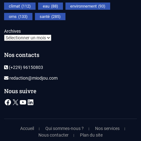
climat
(112)
eau
(88)
environnement
(93)
oms
(133)
santé
(285)
Archives
Nos contacts
(+229) 96150803
redaction@miodjou.com
Nous suivre
Facebook
X
YouTube
LinkedIn
Accueil
Qui sommes-nous ?
Nos services
Nous contacter
Plan du site