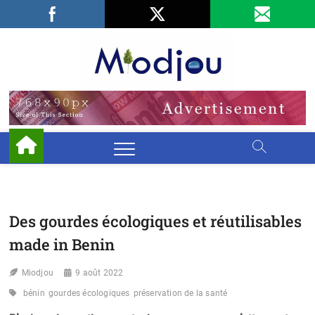
Skip
Facebook
LinkedIn
X
to
content
Miodjo
PRÉSERVONS
NOTRE
ENVIRONNEMENT
Des gourdes écologiques et réutilisables
made in Benin
Miodjou
9 août 2022
bénin
gourdes écologiques
préservation de la santé