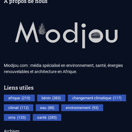
A propos de nous
Miodjou.com : média spécialisé en environnement, santé, énergies
renouvelables et architecture en Afrique.
Liens utiles
afrique
(210)
bénin
(383)
changement climatique
(117)
climat
(112)
eau
(88)
environnement
(93)
oms
(133)
santé
(285)
Archives