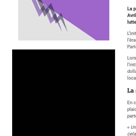
La p
Avri
lutt
L’in
l’ér
Part
Lors
l’in
doll
loca
La 
En c
plai
part
«
Un
cela