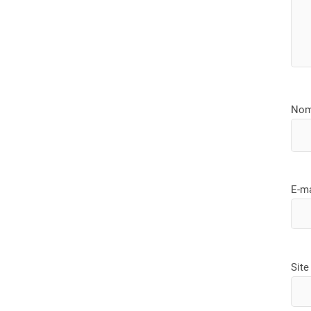
No
E-m
Site