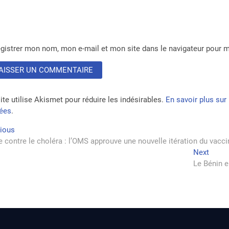
gistrer mon nom, mon e-mail et mon site dans le navigateur pour
ite utilise Akismet pour réduire les indésirables.
En savoir plus su
tées
.
vigation
Previous
vious
post:
e contre le choléra : l’OMS approuve une nouvelle itération du vacci
Next
Next
rticle
post:
Le Bénin e