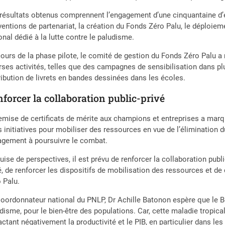
résultats obtenus comprennent l’engagement d’une cinquantaine d’ent
entions de partenariat, la création du Fonds Zéro Palu, le déploiem
onal dédié à la lutte contre le paludisme.
ours de la phase pilote, le comité de gestion du Fonds Zéro Palu a 
rses activités, telles que des campagnes de sensibilisation dans pl
ribution de livrets en bandes dessinées dans les écoles.
forcer la collaboration public-privé
emise de certificats de mérite aux champions et entreprises a marq
s initiatives pour mobiliser des ressources en vue de l’élimination 
gement à poursuivre le combat.
uise de perspectives, il est prévu de renforcer la collaboration pub
é, de renforcer les dispositifs de mobilisation des ressources et d
 Palu.
oordonnateur national du PNLP, Dr Achille Batonon espère que le Bé
disme, pour le bien-être des populations. Car, cette maladie tropica
ctant négativement la productivité et le PIB, en particulier dans les