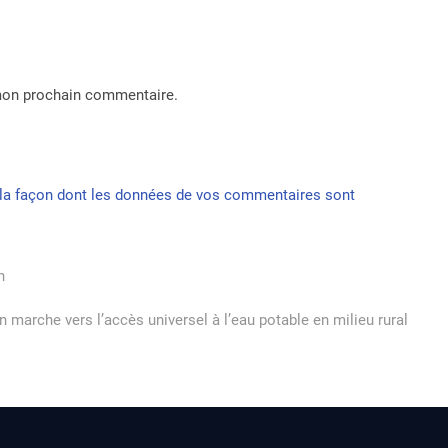
 mon prochain commentaire.
r la façon dont les données de vos commentaires sont
n
n marche vers l’accès universel à l’eau potable en milieu rural