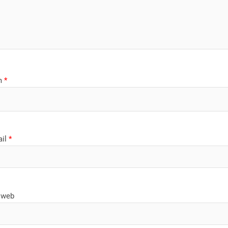
m
*
ail
*
 web