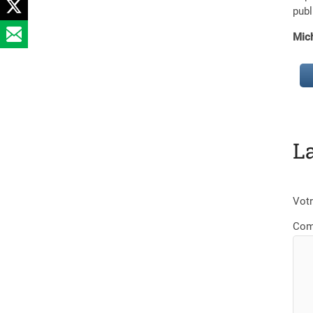
publ
Mic
L
Votr
Com