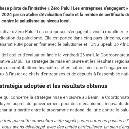
hase pilote de l’initiative « Zéro Palu ! Les entreprises s’engagent 
l 2024 par un atelier d’évaluation finale et la remise de certificat
e contre le paludisme au niveau local.
itiative « Zéro Palu ! Les entreprises s’engagent » vise à mobiliser l
adication du paludisme. Elle est portée dans cinq pays africains, do
enariat RBM pour en finir avec le paludisme et l’ONG Speak Up Afric
 de l’atelier d’évaluation finale le vendredi 26 avril, le Coordonnate
itiative ZMBLI, sa stratégie de mise en œuvre et les résultats régio
ars de contributions financières et en nature, ainsi que l’engageme
ux à l’instar de chefs d’entreprises et de députés à l’assemblée nat
stratégie adoptée et les résultats obtenus
e qui concerne la stratégie mise en œuvre au Bénin, le Coordonnat
doyers auprès du gouvernement pour des mécanismes innovants de m
enariat tripartite entre le programme national de lutte contre le pa
e fois que cette convention a été signée, nous sommes passés à l’
, nous avons développé, avec des unités particulières, un plan d’en