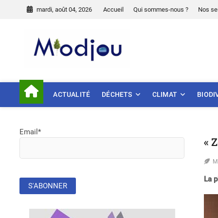
Skip
mardi, août 04, 2026
Accueil
Qui sommes-nous ?
Nos se
to
content
Miodjou
PRÉSERVONS NOTRE ENVIR
ACTUALITÉ
DÉCHETS
CLIMAT
BIODI
Email*
« 
M
La p