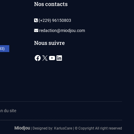
Nos contacts
(+229) 96150803
redaction@miodjou.com
Nous suivre
33)
Facebook
X
YouTube
LinkedIn
n du site
Miodjou
| Designed by:
KarlusCare
| © Copyright All right reserved