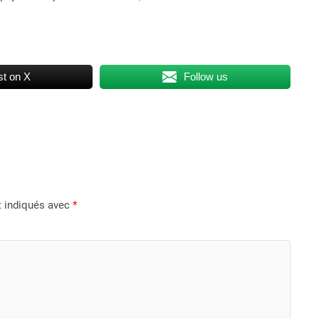
t on X
Follow us
t indiqués avec
*