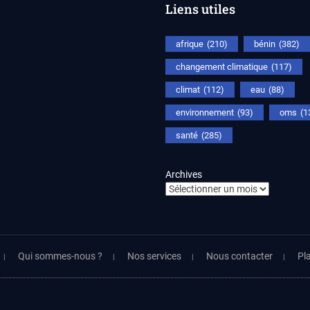
Liens utiles
afrique
(210)
bénin
(382)
changement climatique
(117)
climat
(112)
eau
(88)
environnement
(93)
oms
(1
santé
(285)
Archives
Qui sommes-nous ?
Nos services
Nous contacter
Pla