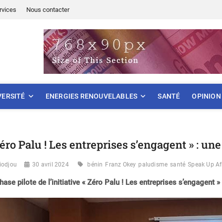
rvices
Nous contacter
ONNEMENT
VERSITÉ
ENERGIES RENOUVELABLES
SANTÉ
OPINION
Zéro Palu ! Les entreprises s’engagent » : un
iodjou
30 avril 2024
bénin
Franz Okey
paludisme
santé
Speak Up Af
hase pilote de l’initiative « Zéro Palu ! Les entreprises s’engagent