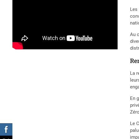
Les 
conv
nati
Au c
dive
dist
Ren
La r
leur
enga
En g
priv
Zéro
Le C
palu
impa