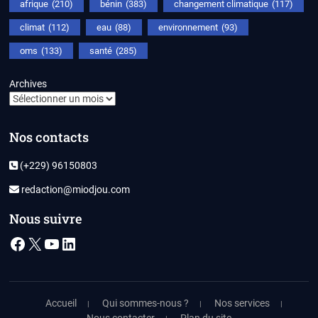
afrique
(210)
bénin
(383)
changement climatique
(117)
climat
(112)
eau
(88)
environnement
(93)
oms
(133)
santé
(285)
Archives
Nos contacts
(+229) 96150803
redaction@miodjou.com
Nous suivre
Facebook
X
YouTube
LinkedIn
Accueil
Qui sommes-nous ?
Nos services
Nous contacter
Plan du site