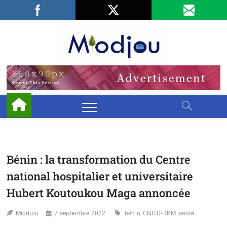
Skip
Facebook
LinkedIn
X
to
content
Miodjo
PRÉSERVONS
NOTRE
ENVIRONNEMENT
Bénin : la transformation du Centre
national hospitalier et universitaire
Hubert Koutoukou Maga annoncée
Miodjou
7 septembre 2022
bénin
CNHU-HKM
santé