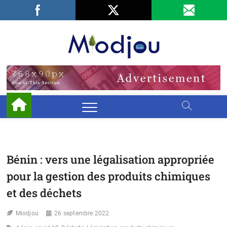
Skip
Facebook
LinkedIn
X
to
content
Miodjo
PRÉSERVONS
NOTRE
ENVIRONNEMENT
Bénin : vers une légalisation appropriée
pour la gestion des produits chimiques
et des déchets
Miodjou
26 septembre 2022