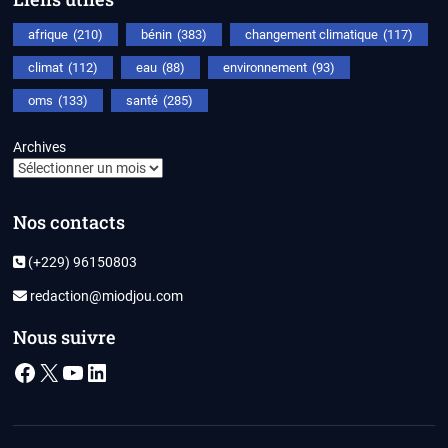
afrique
(210)
bénin
(383)
changement climatique
(117)
climat
(112)
eau
(88)
environnement
(93)
oms
(133)
santé
(285)
Archives
Nos contacts
(+229) 96150803
redaction@miodjou.com
Nous suivre
Facebook
X
YouTube
LinkedIn