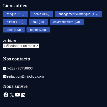
Liens utiles
afrique
(210)
bénin
(382)
changement climatique
(117)
climat
(112)
eau
(88)
environnement
(93)
oms
(133)
santé
(285)
Archives
Nos contacts
(+229) 96150803
redaction@miodjou.com
Nous suivre
Facebook
X
YouTube
LinkedIn