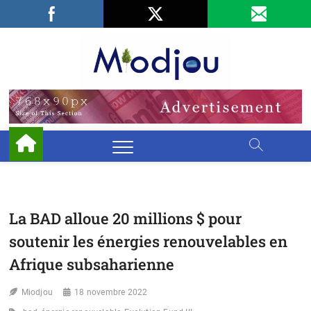
Skip
Facebook
LinkedIn
X
to
content
Miodjo
PRÉSERVONS
NOTRE
ENVIRONNEMENT
La BAD alloue 20 millions $ pour
soutenir les énergies renouvelables en
Afrique subsaharienne
Miodjou
18 novembre 2022