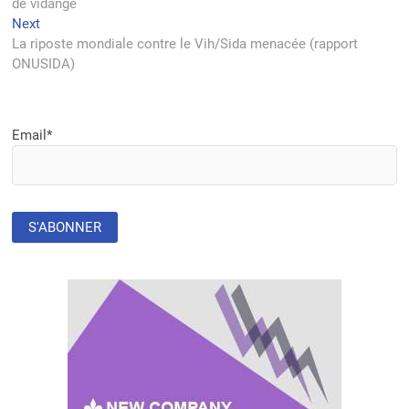
de vidange
l’article
Next
Next
post:
La riposte mondiale contre le Vih/Sida menacée (rapport
ONUSIDA)
Email*