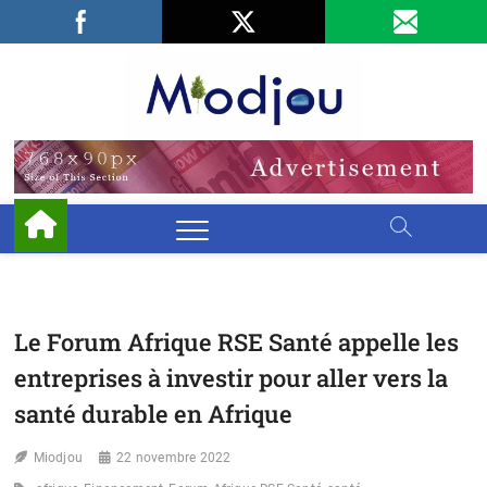
Skip
Facebook
LinkedIn
X
to
content
Miodjo
PRÉSERVONS
NOTRE
ENVIRONNEMENT
Le Forum Afrique RSE Santé appelle les
entreprises à investir pour aller vers la
santé durable en Afrique
Miodjou
22 novembre 2022