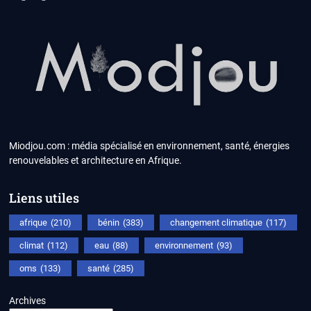
Miodjou.com : média spécialisé en environnement, santé, énergies
renouvelables et architecture en Afrique.
Liens utiles
afrique
(210)
bénin
(383)
changement climatique
(117)
climat
(112)
eau
(88)
environnement
(93)
oms
(133)
santé
(285)
Archives