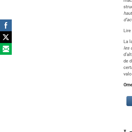
mach
stru
haut
d’a
Lire
La l
les 
d’al
de d
cert
valo
Orn