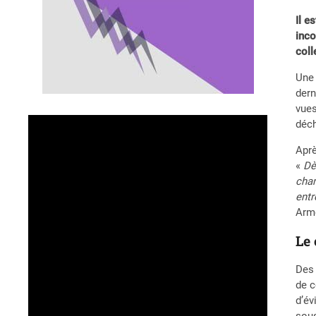
Il e
inco
coll
Une 
dern
vues
déch
Aprè
«
Dè
char
entr
Arme
Le
Des 
de c
d’év
sous