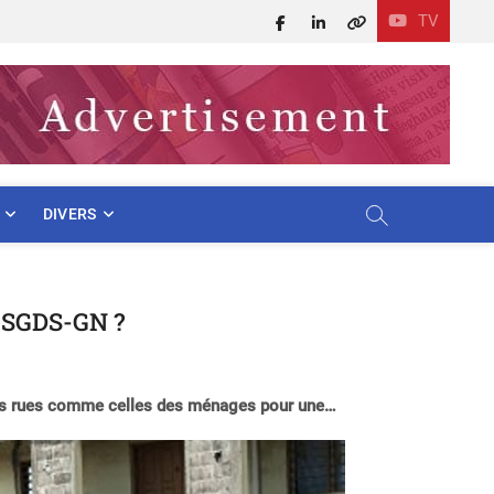
TV
Facebook
LinkedIn
X
DIVERS
a SGDS-GN ?
s les rues comme celles des ménages pour une…