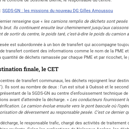
:
SGDS-GN : les missions du nouveau DG Gilles Amoussou
ernier renseigne que «
les camions remplis de déchets sont pesés à 
s brut. Ils continuent ensuite leur cheminement jusqu’aux caissons
t de sortir du centre, le poids taré, c’est-à-dire le poids du camion 
esée est subordonnée à un bon de transfert qui accompagne toujour
de transfert contient des informations comme le nom de la PME et s
a quantité de déchets ramassée par chaque PME et par ricochet, le
tination finale, le CET
centres de transfert communaux, les déchets rejoignent leur destina
). Ils sont au nombre de deux : l’un est situé à Ouèssè et le se
eprésentant de la SGDS-GN au centre d’enfouissement technique de T
ons avant d’atteindre la décharge. «
Les conducteurs fournissent le
érification. Le camion évolue ensuite vers le pont bascule où l’opé
torisation de déversement au responsable pesée. C’est ce dernier q
 décharge, le responsable trafic, chargé des activités de traitement 