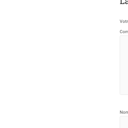
L
Votr
Com
No