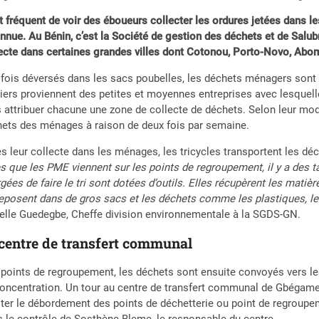
st fréquent de voir des éboueurs collecter les ordures jetées dans
nnue. Au Bénin, c’est la Société de gestion des déchets et de Sal
ecte dans certaines grandes villes dont Cotonou, Porto-Novo, Abo
fois déversés dans les sacs poubelles, les déchets ménagers sont 
iers proviennent des petites et moyennes entreprises avec lesquell
 attribuer chacune une zone de collecte de déchets. Selon leur mode 
ets des ménages à raison de deux fois par semaine.
s leur collecte dans les ménages, les tricycles transportent les d
s que les PME viennent sur les points de regroupement, il y a des t
gées de faire le tri sont dotées d’outils. Elles récupèrent les matièr
eposent dans de gros sacs et les déchets comme les plastiques, les
lle Guedegbe, Cheffe division environnementale à la SGDS-GN.
 centre de transfert communal
points de regroupement, les déchets sont ensuite convoyés vers les
oncentration. Un tour au centre de transfert communal de Gbégame
iter le débordement des points de déchetterie ou point de regrou
 le contrôle de Sosthène Bleme, le responsable du centre.