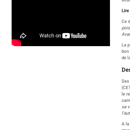
Lire
Ce d
poid
Avan
La p
bon 
de l
Des
Des 
(CET
le r
cami
sa v
l’au
A la