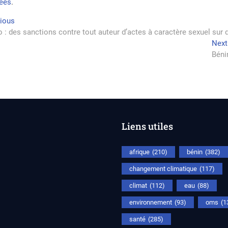
tées
.
vigation
Previous
vious
post:
 : des sanctions contre tout auteur d’actes à caractère sexuel sur
Next
rticle
Béni
Liens utiles
afrique
(210)
bénin
(382)
changement climatique
(117)
climat
(112)
eau
(88)
environnement
(93)
oms
(1
santé
(285)