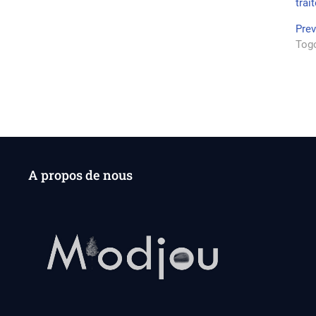
trai
Na
Pre
Togo
de
l’a
A propos de nous