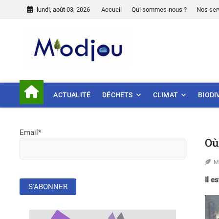
Skip
lundi, août 03, 2026
Accueil
Qui sommes-nous ?
Nos ser
to
content
Miodjou
PRÉSERVONS NOTRE ENVIR
ACTUALITÉ
DÉCHETS
CLIMAT
BIODI
Email*
Où
M
Il e