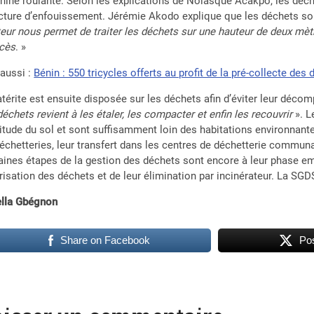
ine roulante. Selon les explications de Nolasque Acakpo, les déch
cture d’enfouissement. Jérémie Akodo explique que les déchets son
eur nous permet de traiter les déchets sur une hauteur de deux mè
ccès
. »
 aussi :
Bénin : 550 tricycles offerts au profit de la pré-collecte de
atérite est ensuite disposée sur les déchets afin d’éviter leur déc
déchets revient à les étaler, les compacter et enfin les recouvrir
». L
titude du sol et sont suffisamment loin des habitations environnante
échetteries, leur transfert dans les centres de déchetterie communa
aines étapes de la gestion des déchets sont encore à leur phase emb
risation des déchets et de leur élimination par incinérateur. La S
ella Gbégnon
Share on Facebook
Pos