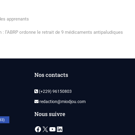
 des apprenants
Next
post:
n : l’ABRP ordonne le retrait de 9 médicaments antipaludiques
Nos contacts
(+229) 96150803
redaction@miodjou.com
Nous suivre
33)
Facebook
X
YouTube
LinkedIn