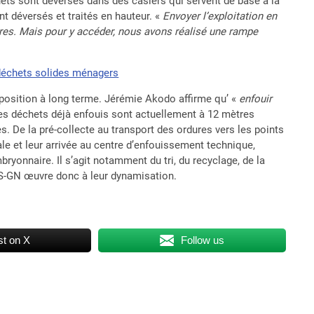
ets sont déversés dans des casiers qui servent de base à la
t déversés et traités en hauteur. «
Envoyer l’exploitation en
tres. Mais pour y accéder, nous avons réalisé une rampe
s déchets solides ménagers
omposition à long terme. Jérémie Akodo affirme qu’ «
enfouir
es déchets déjà enfouis sont actuellement à 12 mètres
s. De la pré-collecte au transport des ordures vers les points
le et leur arrivée au centre d’enfouissement technique,
ryonnaire. Il s’agit notamment du tri, du recyclage, de la
GDS-GN œuvre donc à leur dynamisation.
t on X
Follow us