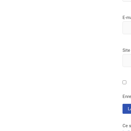
E-m
Site
Enre
Ce s