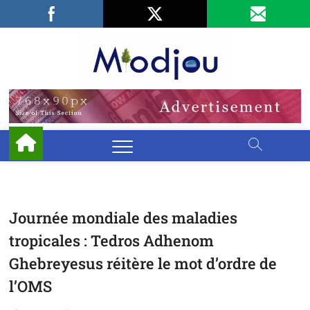
Skip
Facebook
LinkedIn
X
to
content
Miodjo
PRÉSERVONS
NOTRE
ENVIRONNEMENT
Journée mondiale des maladies
tropicales : Tedros Adhenom
Ghebreyesus réitère le mot d’ordre de
l’OMS