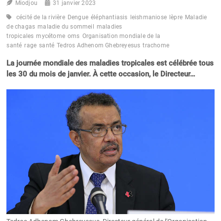
Miodjou
31 janvier 2023
cécité de la rivière
Dengue
éléphantiasis
leishmaniose
lèpre
Maladie
de chagas
maladie du sommeil
maladies
tropicales
mycétome
oms
Organisation mondiale de la
santé
rage
santé
Tedros Adhenom Ghebreyesus
trachome
La journée mondiale des maladies tropicales est célébrée tous
les 30 du mois de janvier. À cette occasion, le Directeur…