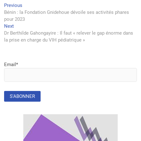
Navigation
Previous
Previous
post:
Bénin : la Fondation Gnidehoue dévoile ses activités phares
de
pour 2023
l’article
Next
Next
post:
Dr Berthilde Gahongayire : Il faut « relever le gap énorme dans
la prise en charge du VIH pédiatrique »
Email*