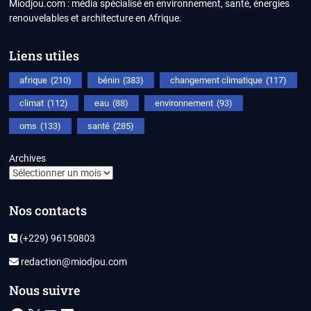
Miodjou.com : média spécialisé en environnement, santé, énergies
renouvelables et architecture en Afrique.
Liens utiles
afrique
(210)
bénin
(383)
changement climatique
(117)
climat
(112)
eau
(88)
environnement
(93)
oms
(133)
santé
(285)
Archives
Nos contacts
(+229) 96150803
redaction@miodjou.com
Nous suivre