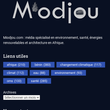
Miodjou.com : média spécialisé en environnement, santé, énergies
renouvelables et architecture en Afrique.
Liens utiles
afrique
(210)
bénin
(383)
changement climatique
(117)
climat
(112)
eau
(88)
environnement
(93)
oms
(133)
santé
(285)
Archives