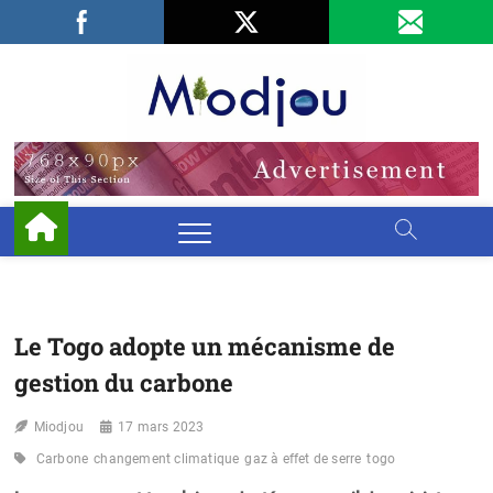
Skip
Facebook
LinkedIn
X
to
content
Miodjo
PRÉSERVONS
NOTRE
ENVIRONNEMENT
Le Togo adopte un mécanisme de
gestion du carbone
Miodjou
17 mars 2023
Carbone
changement climatique
gaz à effet de serre
togo