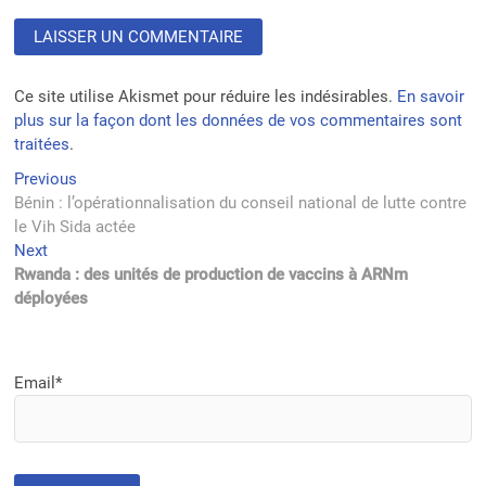
Ce site utilise Akismet pour réduire les indésirables.
En savoir
plus sur la façon dont les données de vos commentaires sont
traitées
.
Navigation
Previous
Previous
post:
Bénin : l’opérationnalisation du conseil national de lutte contre
de
le Vih Sida actée
l’article
Next
Next
post:
Rwanda : des unités de production de vaccins à ARNm
déployées
Email*