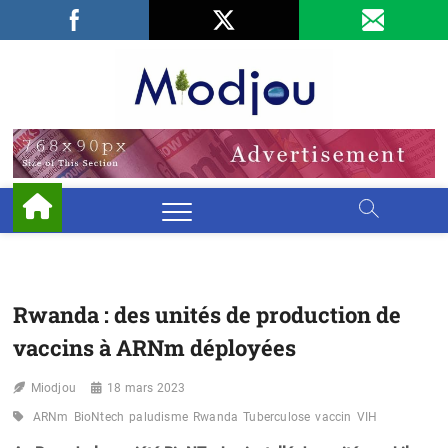
Skip
Facebook
LinkedIn
X
to
content
Miodjo
PRÉSERVONS
NOTRE
ENVIRONNEMENT
Rwanda : des unités de production de
vaccins à ARNm déployées
Miodjou
18 mars 2023
ARNm
BioNtech
paludisme
Rwanda
Tuberculose
vaccin
VIH