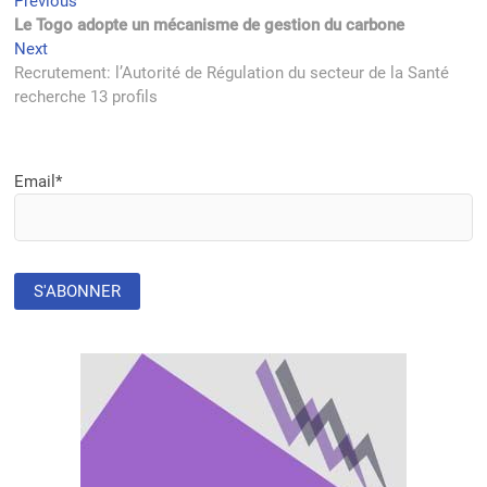
Navigation
Previous
Previous
post:
Le Togo adopte un mécanisme de gestion du carbone
de
Next
Next
l’article
post:
Recrutement: l’Autorité de Régulation du secteur de la Santé
recherche 13 profils
Email*