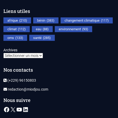
Liens utiles
afrique
(210)
bénin
(383)
changement climatique
(117)
climat
(112)
eau
(88)
environnement
(93)
oms
(133)
santé
(285)
Archives
Nos contacts
(+229) 96150803
redaction@miodjou.com
Nous suivre
Facebook
X
YouTube
LinkedIn