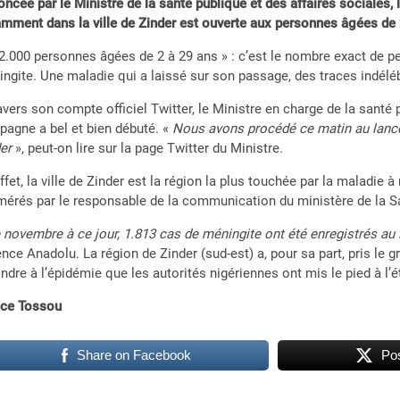
ncée par le Ministre de la santé publique et des affaires sociales
mment dans la ville de Zinder est ouverte aux personnes âgées de 
2.000 personnes âgées de 2 à 29 ans » : c’est le nombre exact de p
ngite. Une maladie qui a laissé sur son passage, des traces indé
avers son compte officiel Twitter, le Ministre en charge de la santé p
agne a bel et bien débuté. «
Nous avons procédé ce matin au lance
er
», peut-on lire sur la page Twitter du Ministre.
ffet, la ville de Zinder est la région la plus touchée par la maladie
érés par le responsable de la communication du ministère de la Sa
 novembre à ce jour, 1.813 cas de méningite ont été enregistrés au
ence Anadolu. La région de Zinder (sud-est) a, pour sa part, pris le 
ndre à l’épidémie que les autorités nigériennes ont mis le pied à l’ét
ace Tossou
Share on Facebook
Pos