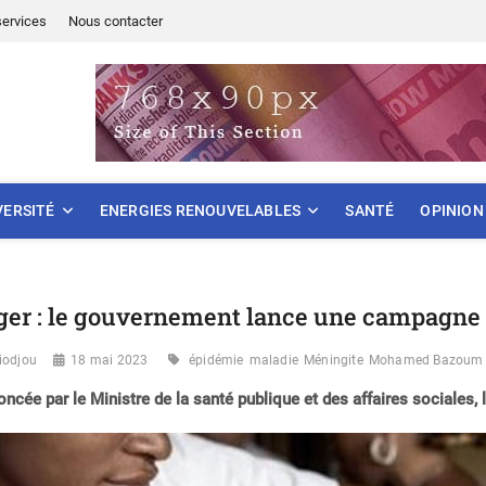
services
Nous contacter
ONNEMENT
VERSITÉ
ENERGIES RENOUVELABLES
SANTÉ
OPINION
ger : le gouvernement lance une campagne 
iodjou
18 mai 2023
épidémie
maladie
Méningite
Mohamed Bazoum
ncée par le Ministre de la santé publique et des affaires sociales