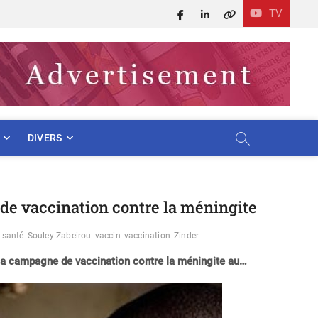
TV
Facebook
LinkedIn
X
DIVERS
de vaccination contre la méningite
santé
Souley Zabeirou
vaccin
vaccination
Zinder
, la campagne de vaccination contre la méningite au…