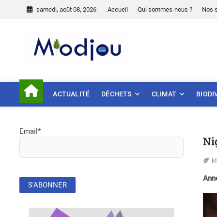
Skip
samedi, août 08, 2026
Accueil
Qui sommes-nous ?
Nos 
to
content
Miodjou
PRÉSERVONS NOTRE ENVIR
ACTUALITÉ
DÉCHETS
CLIMAT
BIODI
Email*
Ni
M
Anno