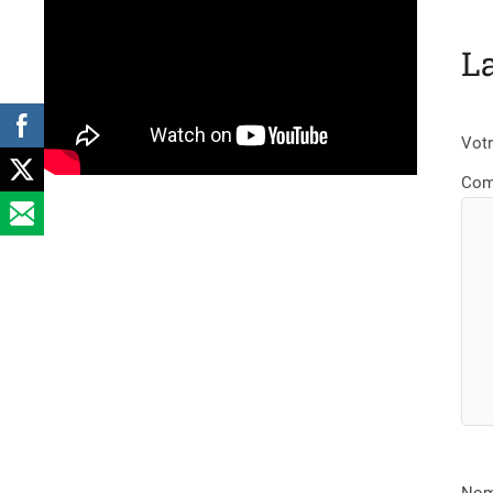
L
Votr
Com
No