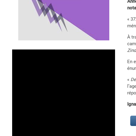
Anno
nota
« 37
méni
À tr
camp
Zind
En e
énum
«
De
l’ag
répo
Ign