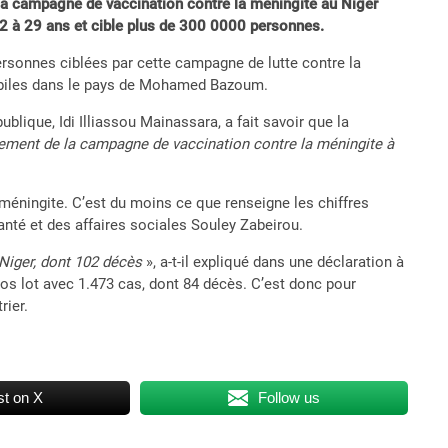
, la campagne de vaccination contre la méningite au Niger
2 à 29 ans et cible plus de 300 0000 personnes.
ersonnes ciblées par cette campagne de lutte contre la
lébiles dans le pays de Mohamed Bazoum.
ublique, Idi Illiassou Mainassara, a fait savoir que la
ment de la campagne de vaccination contre la méningite à
 à méningite. C’est du moins ce que renseigne les chiffres
nté et des affaires sociales Souley Zabeirou.
 Niger, dont 102 décès
», a-t-il expliqué dans une déclaration à
gros lot avec 1.473 cas, dont 84 décès. C’est donc pour
rier.
t on X
Follow us