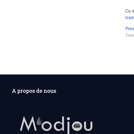
Ce s
trai
Na
Pre
Tran
de
l’a
A propos de nous