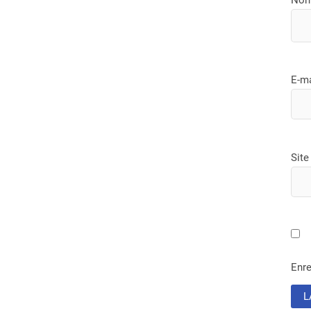
E-m
Site
Enre