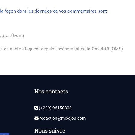
r la façon dont les données de vos commentaires sont
Côte d’Ivoire
e de santé stagnent depuis l’avènement de la Covid-19 (OMS)
Nos contacts
(+229) 96150803
redaction@miodjou.com
Nous suivre