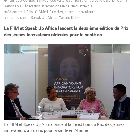
afrique
Conrad Tankou
couverture sanitaire universelle
CSU
Dr Karim
Bendhaou
Fédération internationale de l'industrie du
médicament
FIIM
GICMed
Prix des jeunes innovateurs
africains
santé
Speak Up Africa
Yacine Djibo
La FIIM et Speak Up Africa lancent la deuxième édition du Prix
des jeunes innovateurs africains pour la santé en…
La FIIM et Speak Up Africa lancent la 2è édition du Prix des jeunes
innovateurs africains pour la santé en Afrique