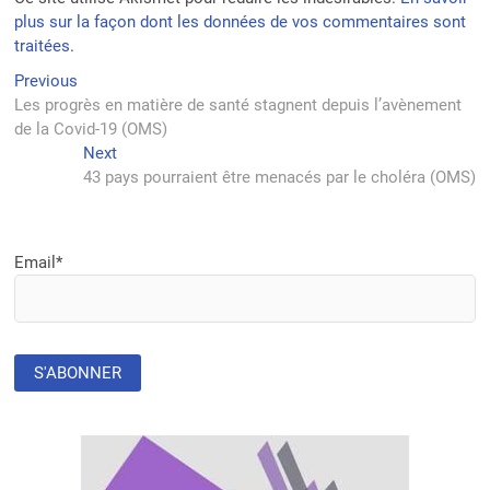
plus sur la façon dont les données de vos commentaires sont
traitées
.
Navigation
Previous
Previous
post:
Les progrès en matière de santé stagnent depuis l’avènement
de
de la Covid-19 (OMS)
l’article
Next
Next
post:
43 pays pourraient être menacés par le choléra (OMS)
Email*