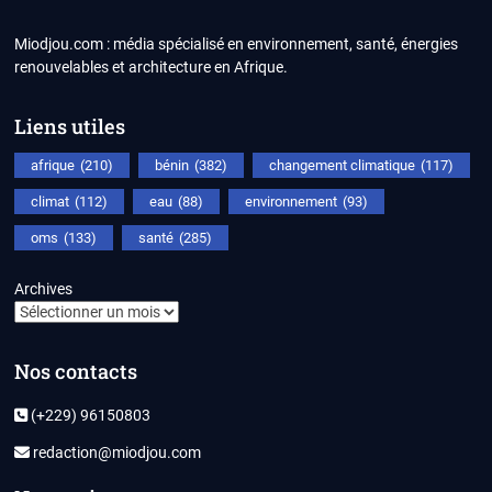
Miodjou.com : média spécialisé en environnement, santé, énergies
renouvelables et architecture en Afrique.
Liens utiles
afrique
(210)
bénin
(382)
changement climatique
(117)
climat
(112)
eau
(88)
environnement
(93)
oms
(133)
santé
(285)
Archives
Nos contacts
(+229) 96150803
redaction@miodjou.com