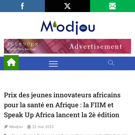
Skip
Facebook
LinkedIn
X
to
content
Miodjo
PRÉSERVONS
NOTRE
ENVIRONNEMENT
Prix des jeunes innovateurs africains
pour la santé en Afrique : la FIIM et
Speak Up Africa lancent la 2è édition
Miodjou
22 mai 2023