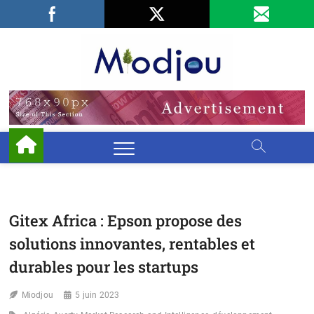
Skip
Facebook
LinkedIn
X
to
content
Miodjo
PRÉSERVONS
NOTRE
ENVIRONNEMENT
Gitex Africa : Epson propose des
solutions innovantes, rentables et
durables pour les startups
Miodjou
5 juin 2023