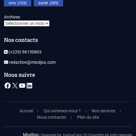
oms
(133)
santé
(285)
Archives
Nos contacts
(+229) 96150803
redaction@miodjou.com
Nous suivre
Facebook
X
YouTube
LinkedIn
Accueil
Qui sommes-nous ?
Nos services
Nous contacter
Plan du site
Miodjou
| Designed by:
KarlusCare
| © Copyright All right reserved