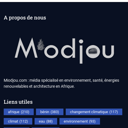
A propos de nous
Miodjou.com : média spécialisé en environnement, santé, énergies
renouvelables et architecture en Afrique.
Liens utiles
afrique
(210)
bénin
(383)
changement climatique
(117)
climat
(112)
eau
(88)
environnement
(93)