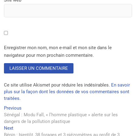
Enregistrer mon nom, mon e-mail et mon site dans le
navigateur pour mon prochain commentaire.
Ce site utilise Akismet pour réduire les indésirables.
En savoir
plus sur la façon dont les données de vos commentaires sont
traitées
.
Navigation
Previous
Previous
post:
Sénégal : Modu Fall, « l’homme plastique » alerte sur les
de
dangers de la pollution plastique
l’article
Next
Next
post:
Bénin : bientôt, 38 forages et 3 piézomètres au profit de 3