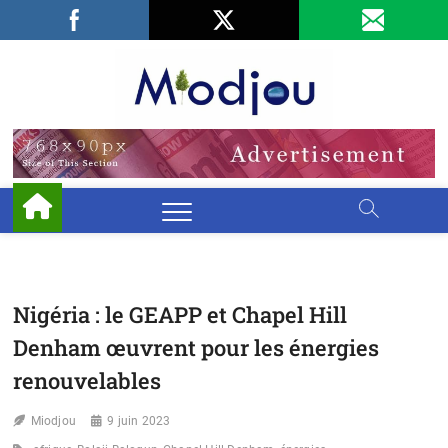
Skip
Facebook
LinkedIn
X
to
content
Miodjo
PRÉSERVONS
NOTRE
ENVIRONNEMENT
Nigéria : le GEAPP et Chapel Hill
Denham œuvrent pour les énergies
renouvelables
Miodjou
9 juin 2023