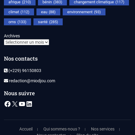
afrique
(210)
bénin
(383)
changement climatique
(117)
climat
(112)
eau
(88)
environnement
(93)
oms
(133)
santé
(285)
Archives
Nos contacts
(+229) 96150803
redaction@miodjou.com
Nous suivre
Facebook
X
YouTube
LinkedIn
Accueil
Qui sommes-nous ?
Nos services