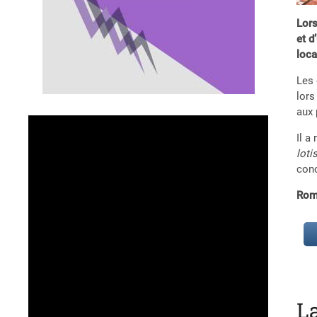
Lors
et d
loca
Les 
lors
aux 
Il a
lot
con
Rom
L