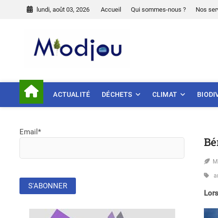
Skip
lundi, août 03, 2026
Accueil
Qui sommes-nous ?
Nos ser
to
content
Miodjou
PRÉSERVONS NOTRE ENVIR
ACTUALITÉ
DÉCHETS
CLIMAT
BIODI
Email*
Bé
M
a
Lors