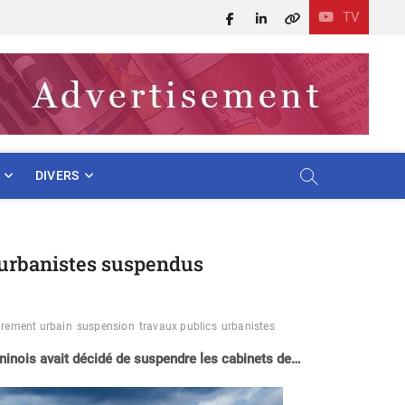
TV
Facebook
LinkedIn
X
DIVERS
d’urbanistes suspendus
rement urbain
suspension
travaux publics
urbanistes
éninois avait décidé de suspendre les cabinets de…