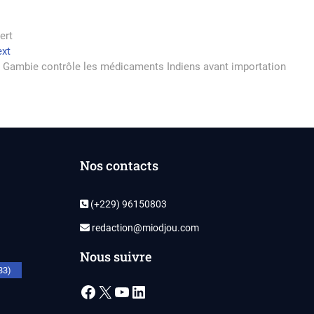
ert
Next
xt
post:
 Gambie contrôle les médicaments Indiens avant importation
Nos contacts
(+229) 96150803
redaction@miodjou.com
Nous suivre
33)
Facebook
X
YouTube
LinkedIn