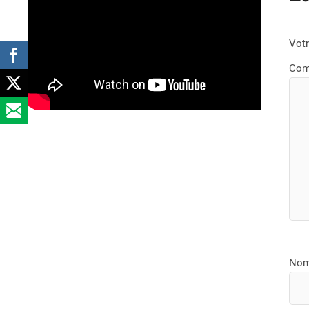
Votr
Com
No