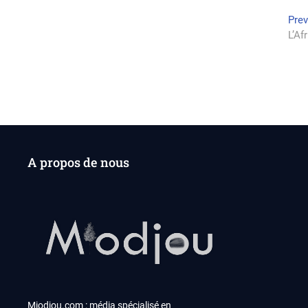
Na
Pre
L’Af
de
l’a
A propos de nous
Miodjou.com : média spécialisé en