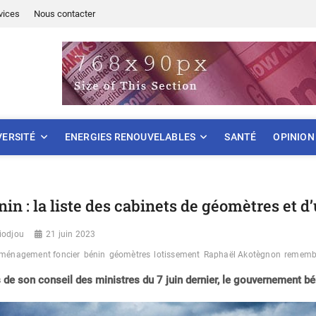
vices
Nous contacter
ONNEMENT
VERSITÉ
ENERGIES RENOUVELABLES
SANTÉ
OPINION
nin : la liste des cabinets de géomètres et 
iodjou
21 juin 2023
ménagement foncier
bénin
géomètres
lotissement
Raphaël Akotègnon
rememb
 de son conseil des ministres du 7 juin dernier, le gouvernement b