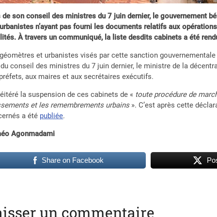
 de son conseil des ministres du 7 juin dernier, le gouvernement b
’urbanistes n’ayant pas fourni les documents relatifs aux opérati
lités. À travers un communiqué, la liste desdits cabinets a été rend
géomètres et urbanistes visés par cette sanction gouvernementale
 du conseil des ministres du 7 juin dernier, le ministre de la décent
préfets, aux maires et aux secrétaires exécutifs.
 réitéré la suspension de ces cabinets de «
toute procédure de march
issements et les remembrements urbains
». C’est après cette déclar
cernés a été
publiée
.
éo Agonmadami
Share on Facebook
Pos
aisser un commentaire