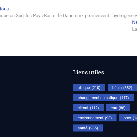
vigation
Previous
vious
post:
rique du Sud, les Pays-Bas et le Danemark promeuvent l’hydrogène v
Ne
rticle
La
Liens utiles
afrique
(210)
bénin
(382)
changement climatique
(117)
climat
(112)
eau
(88)
environnement
(93)
oms
(1
santé
(285)