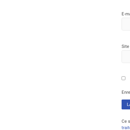
E-m
Site
Enre
Ce s
trai