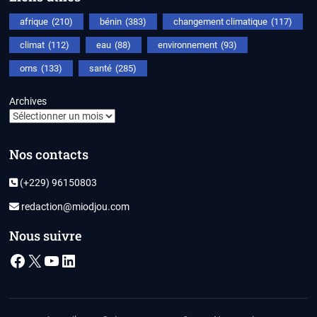
afrique
(210)
bénin
(383)
changement climatique
(117)
climat
(112)
eau
(88)
environnement
(93)
oms
(133)
santé
(285)
Archives
Nos contacts
(+229) 96150803
redaction@miodjou.com
Nous suivre
Facebook
X
YouTube
LinkedIn