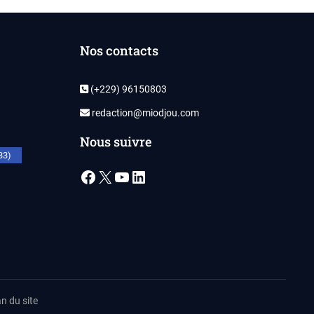
Nos contacts
(+229) 96150803
redaction@miodjou.com
Nous suivre
33)
Facebook
X
YouTube
LinkedIn
n du site