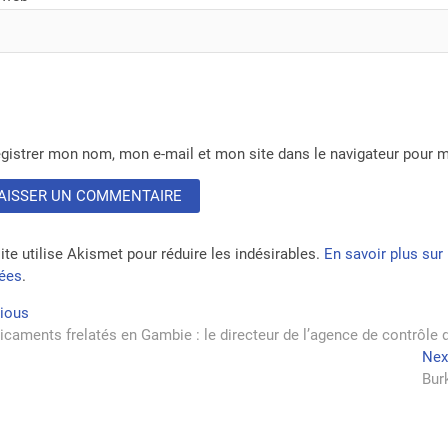
gistrer mon nom, mon e-mail et mon site dans le navigateur pour
ite utilise Akismet pour réduire les indésirables.
En savoir plus su
tées
.
vigation
Previous
vious
post:
caments frelatés en Gambie : le directeur de l’agence de contrôl
Nex
rticle
Bur