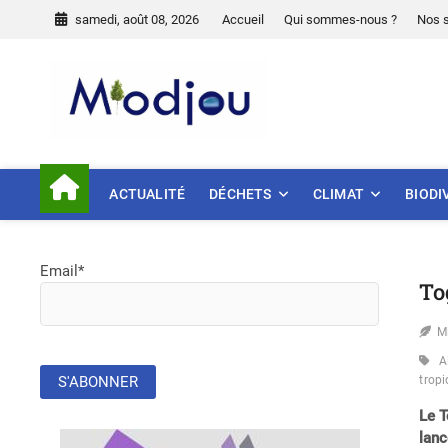
Skip
samedi, août 08, 2026
Accueil
Qui sommes-nous ?
Nos 
to
content
Miodjou
PRÉSERVONS NOTRE ENVIR
ACTUALITÉ
DÉCHETS
CLIMAT
BIODI
Email*
To
M
A
tropi
Le T
lanc