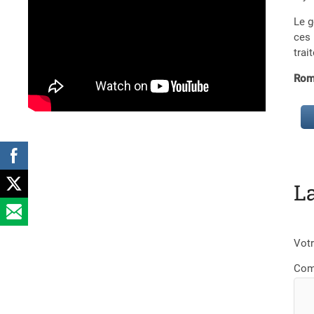
Le g
ces 
trai
Rom
L
Votr
Com