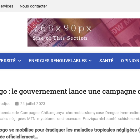
services
Nous contacter
ONNEMENT
VERSITÉ
ENERGIES RENOUVELABLES
SANTÉ
OPINION
go : le gouvernement lance une campagne 
iodjou
24 juillet 2023
lbendazole
Campagne
Chikungunya
chromoblastomycose
Dengue
Ivermectin
cales négligées
MTN
mycétome
onchocercose
Praziquantel
santé
schistosomi
ogo se mobilise pour éradiquer les maladies tropicales négligées
ée officiellement…