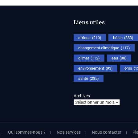
Liens utiles
afrique
(210)
bénin
(383)
changement climatique
(117)
climat
(112)
eau
(88)
environnement
(93)
oms
(1
santé
(285)
Archives
Qui sommes-nous ?
Nos services
Nous contacter
Pla