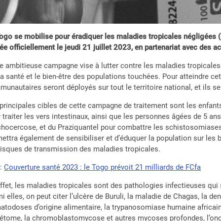
ogo se mobilise pour éradiquer les maladies tropicales négligées
ée officiellement le jeudi 21 juillet 2023, en partenariat avec des a
e ambitieuse campagne vise à lutter contre les maladies tropicales 
la santé et le bien-être des populations touchées. Pour atteindre ce
unautaires seront déployés sur tout le territoire national, et ils se
principales cibles de cette campagne de traitement sont les enfant
 traiter les vers intestinaux, ainsi que les personnes âgées de 5 ans 
chocercose, et du Praziquantel pour combattre les schistosomiases. O
ettra également de sensibiliser et d’éduquer la population sur les 
risques de transmission des maladies tropicales.
:
Couverture santé 2023 : le Togo prévoit 21 milliards de FCfa
ffet, les maladies tropicales sont des pathologies infectieuses qui
i elles, on peut citer l’ulcère de Buruli, la maladie de Chagas, la d
atodoses d’origine alimentaire, la trypanosomiase humaine africaine,
tome, la chromoblastomycose et autres mycoses profondes, l’oncho