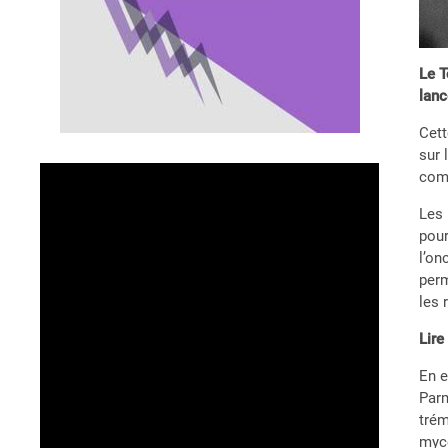
Le T
lanc
Cett
sur 
comm
Les 
pour
l’on
perm
les 
Lire
En e
Parm
trém
mycé