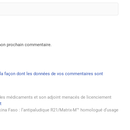
 mon prochain commentaire.
r la façon dont les données de vos commentaires sont
e des médicaments et son adjoint menacés de licenciement
Next
t
post:
kina Faso : l’antipaludique R21/Matrix-M™ homologué d’usage