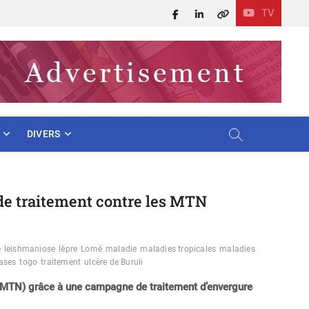
TV
Facebook
LinkedIn
X
DIVERS
de traitement contre les MTN
e
leishmaniose
lèpre
Lomé
maladie
maladies tropicales
maladies
ases
togo
traitement
ulcère de Buruli
 (MTN) grâce à une campagne de traitement d’envergure