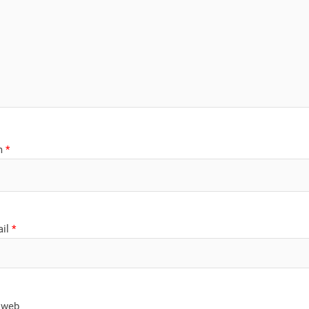
m
*
ail
*
 web