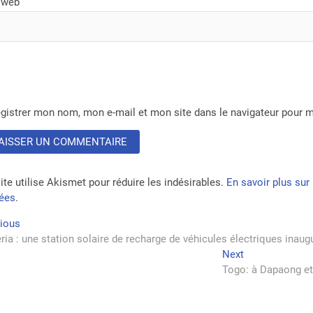
 web
gistrer mon nom, mon e-mail et mon site dans le navigateur pour
ite utilise Akismet pour réduire les indésirables.
En savoir plus su
tées
.
vigation
Previous
vious
post:
ria : une station solaire de recharge de véhicules électriques inaug
Next
Next
rticle
post:
Togo: à Dapaong et