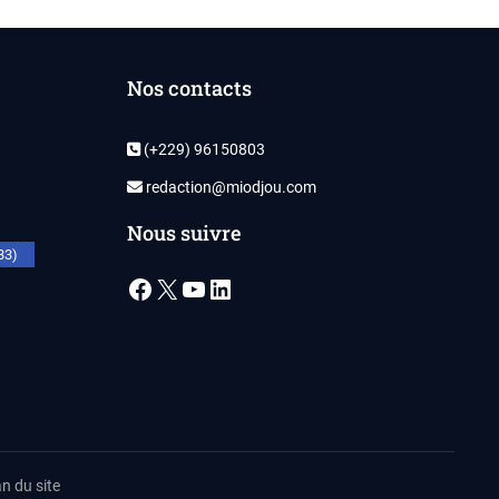
Nos contacts
(+229) 96150803
redaction@miodjou.com
Nous suivre
33)
Facebook
X
YouTube
LinkedIn
n du site