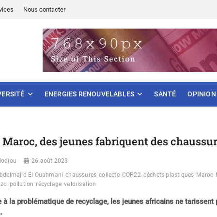
vices
Nous contacter
ONNEMENT
VERSITÉ
ENERGIES RENOUVELABLES
SANTÉ
OPINION
 Maroc, des jeunes fabriquent des chaussur
iodjou
26 août 2023
bdelmajid El Ouahmani
chaussures
collecte
COP22
déchets plastiques
Maroc
hzo
pollution
récyclage
valorisation
 à la problématique de recyclage, les jeunes africains ne tarissent
…