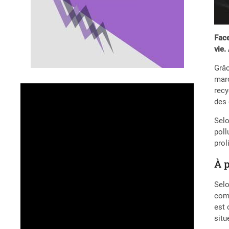
Face
vie.
Grâc
maro
recy
des 
Selo
poll
prol
À 
Selo
comm
est 
situ