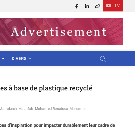
TV
Facebook
LinkedIn
X
DIVERS
es à base de plastique recyclé
Marrakech
Mazafab
Mohamed Benaissa
Mohamed
 pas d’inspiration pour impacter durablement leur cadre de