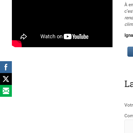
À en
c’es
rend
cli
Ign
L
Votr
Com