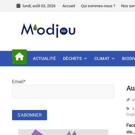
Skip
lundi, août 03, 2026
Accueil
Qui sommes-nous ?
Nos ser
to
content
Miodjou
PRÉSERVONS NOTRE ENVIR
ACTUALITÉ
DÉCHETS
CLIMAT
BIODI
Email*
Au
M
A
Oug
Face
vie.