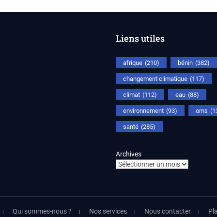
Liens utiles
afrique
(210)
bénin
(382)
changement climatique
(117)
climat
(112)
eau
(88)
environnement
(93)
oms
(1
santé
(285)
Archives
Qui sommes-nous ?
Nos services
Nous contacter
Pla