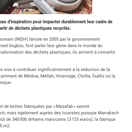
 pas d’inspiration pour impacter durablement leur cadre de
rtir de déchets plastiques recyclés.
nt humain (INDH) lancée en 2005 par le gouvernement
ed Oughzo, font parler leur génie dans le monde du
valorisation des déchets plastiques, ils arrivent à convertir
lle vise à contribuer significativement à la réduction de la
notamment de Médina, Mellah, Hivernage, Chrifia, Guéliz où la
onique.
t de bottes fabriquées par « Mazafab » seront
ech, mais également auprès des touristes puisque Marrakech
 coût de 340 000 dirhams marocains (3 125 euros), la fabrique
25 m2.