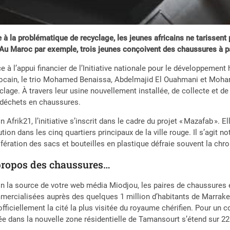
 à la problématique de recyclage, les jeunes africains ne tarissent
 Au Maroc par exemple, trois jeunes conçoivent des chaussures à pa
e à l’appui financier de l’Initiative nationale pour le développeme
cain, le trio Mohamed Benaissa, Abdelmajid El Ouahmani et Moham
clage. À travers leur usine nouvellement installée, de collecte et de 
déchets en chaussures.
n Afrik21, l’initiative s’inscrit dans le cadre du projet « Mazafab ». E
ution dans les cinq quartiers principaux de la ville rouge. Il s’agit 
ifération des sacs et bouteilles en plastique défraie souvent la chr
propos des chaussures…
n la source de votre web média Miodjou, les paires de chaussures e
ercialisées auprès des quelques 1 million d’habitants de Marrak
officiellement la cité la plus visitée du royaume chérifien. Pour un
ée dans la nouvelle zone résidentielle de Tamansourt s’étend sur 2