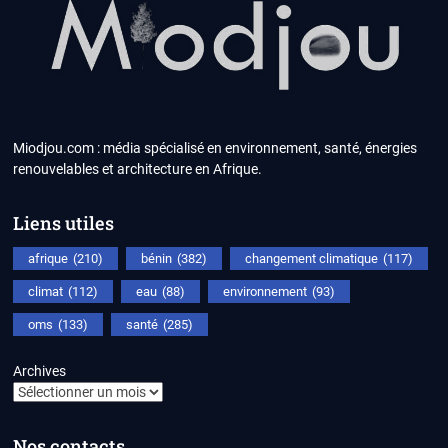
Miodjou.com : média spécialisé en environnement, santé, énergies
renouvelables et architecture en Afrique.
Liens utiles
afrique
(210)
bénin
(382)
changement climatique
(117)
climat
(112)
eau
(88)
environnement
(93)
oms
(133)
santé
(285)
Archives
Nos contacts