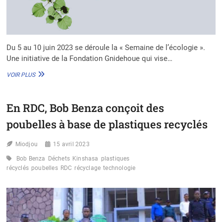
Du 5 au 10 juin 2023 se déroule la « Semaine de l’écologie ».
Une initiative de la Fondation Gnidehoue qui vise…
BÉNIN :
VOIR PLUS
LA
« SEMAINE
DE
En RDC, Bob Benza conçoit des
L’ÉCOLOGIE »
S’OUVRE
poubelles à base de plastiques recyclés
CE
LUNDI
Miodjou
5
15 avril 2023
JUIN
Bob Benza
Déchets
Kinshasa
plastiques
récyclés
poubelles
RDC
récyclage
technologie