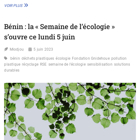
AU
VOIR PLUS
MAROC,
DES
JEUNES
Bénin : la « Semaine de l’écologie »
FABRIQUENT
DES
s’ouvre ce lundi 5 juin
CHAUSSURES
À
Miodjou
BASE
5 juin 2023
DE
bénin
déchets plastiques
écologie
Fondation Gnidehoue
pollution
PLASTIQUE
plastique
récyclage
RSE
semaine de l'écologie
sensibilisation
solutions
RECYCLÉ
durables