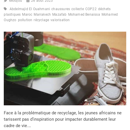
Miodjou
26 août 2023
Abdelmajid El Ouahmani
chaussures
collecte
COP22
déchets
plastiques
Maroc
Marrakech
Mazafab
Mohamed Benaissa
Mohamed
Oughzo
pollution
récyclage
valorisation
Face à la problématique de recyclage, les jeunes africains ne
tarissent pas d’inspiration pour impacter durablement leur
cadre de vie.…