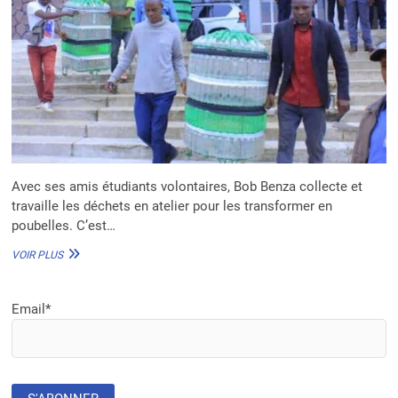
Avec ses amis étudiants volontaires, Bob Benza collecte et
travaille les déchets en atelier pour les transformer en
poubelles. C’est…
EN
VOIR PLUS
RDC,
BOB
BENZA
Email*
CONÇOIT
DES
POUBELLES
À
BASE
DE