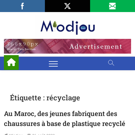
Skip
Facebook
LinkedIn
X
to
content
Miodjo
PRÉSERVONS
NOTRE
ENVIRONNEMENT
Étiquette :
récyclage
Au Maroc, des jeunes fabriquent des
chaussures à base de plastique recyclé