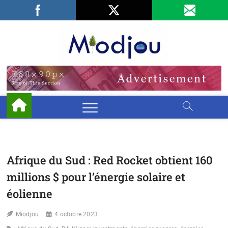
Skip
Facebook
LinkedIn
X
to
content
Miodjo
PRÉSERVONS
NOTRE
ENVIRONNEMENT
Afrique du Sud : Red Rocket obtient 160
millions $ pour l’énergie solaire et
éolienne
Miodjou
4 octobre 2023