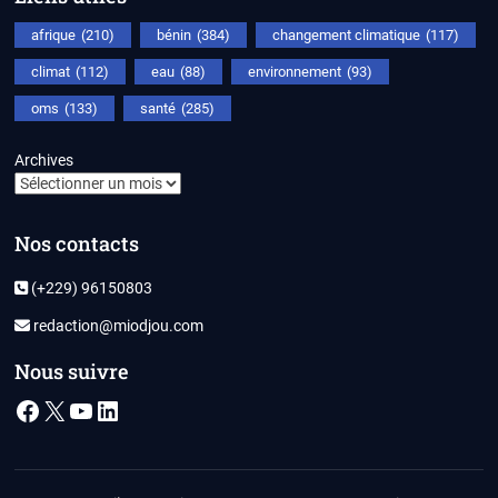
afrique
(210)
bénin
(384)
changement climatique
(117)
climat
(112)
eau
(88)
environnement
(93)
oms
(133)
santé
(285)
Archives
Nos contacts
(+229) 96150803
redaction@miodjou.com
Nous suivre
Facebook
X
YouTube
LinkedIn