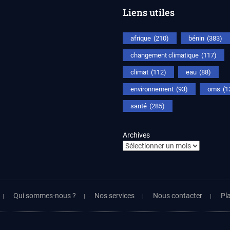
Liens utiles
afrique
(210)
bénin
(383)
changement climatique
(117)
climat
(112)
eau
(88)
environnement
(93)
oms
(1
santé
(285)
Archives
Qui sommes-nous ?
Nos services
Nous contacter
Pla