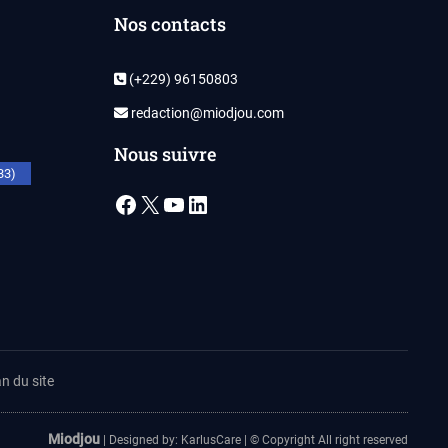
Nos contacts
(+229) 96150803
redaction@miodjou.com
Nous suivre
33)
Facebook
X
YouTube
LinkedIn
n du site
Miodjou
| Designed by:
KarlusCare
| © Copyright All right reserved