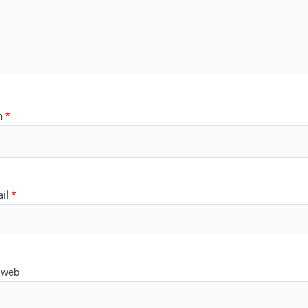
m
*
ail
*
 web