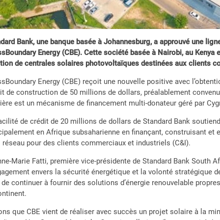
dard Bank, une banque basée à Johannesburg, a approuvé une ligne 
sBoundary Energy (CBE). Cette société basée à Nairobi, au Kenya es
tion de centrales solaires photovoltaïques destinées aux clients c
sBoundary Energy (CBE) reçoit une nouvelle positive avec l’obtention
it de construction de 50 millions de dollars, préalablement convenu 
ière est un mécanisme de financement multi-donateur géré par Cyg
acilité de crédit de 20 millions de dollars de Standard Bank soutie
cipalement en Afrique subsaharienne en finançant, construisant et 
 réseau pour des clients commerciaux et industriels (C&I).
ne-Marie Fatti, première vice-présidente de Standard Bank South Afr
gagement envers la sécurité énergétique et la volonté stratégique de
de continuer à fournir des solutions d’énergie renouvelable propres 
ontinent.
ns que CBE vient de réaliser avec succès un projet solaire à la mi