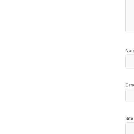
No
E-m
Site