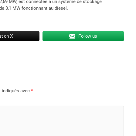
e 2,69 MW, est connectée à un système de stockage
 de 3,1 MW fonctionnant au diesel.
t on X
Follow us
t indiqués avec
*