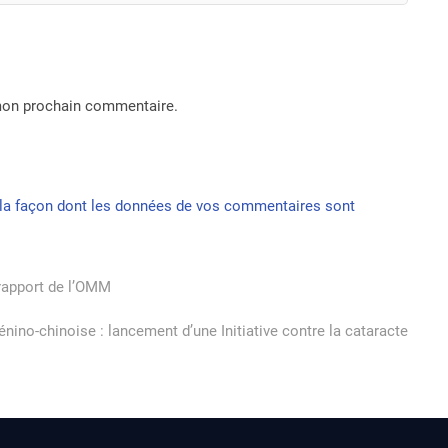
 mon prochain commentaire.
r la façon dont les données de vos commentaires sont
rapport de l’OMM
ino-chinoise : lancement d’une Initiative contre la cataracte