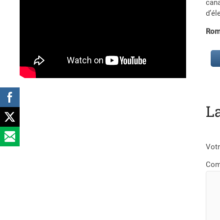
cana
d’él
Rom
L
Votr
Com