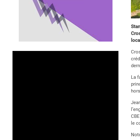
Stan
Cros
loca
Cros
créd
dern
La f
prin
hors
Jean
l’en
CBE 
le c
Noto