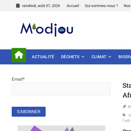
Skip
vendredi, août 07, 2026
Accueil
Qui sommes-nous ?
Nos 
to
content
Miodjou
PRÉSERVONS NOTRE ENVIR
ACTUALITÉ
DÉCHETS
CLIMAT
BIODI
Email*
St
Af
M
a
Fatti