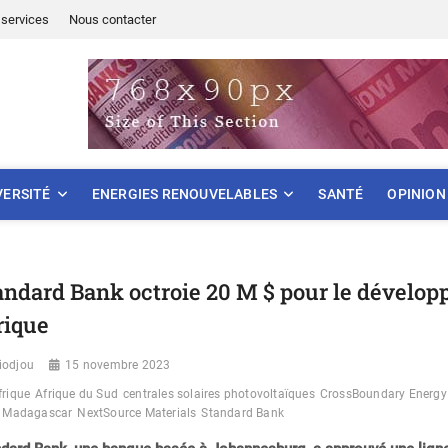
services
Nous contacter
ONNEMENT
VERSITÉ
ENERGIES RENOUVELABLES
SANTÉ
OPINION
andard Bank octroie 20 M $ pour le dévelo
rique
iodjou
15 novembre 2023
frique
Afrique du Sud
centrales solaires photovoltaïques
CrossBoundary Energy
Madagascar
NextSource Materials
Standard Bank