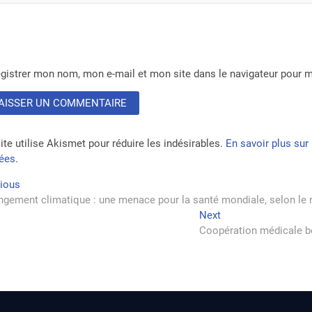
gistrer mon nom, mon e-mail et mon site dans le navigateur pour
ite utilise Akismet pour réduire les indésirables.
En savoir plus su
tées
.
vigation
Previous
vious
post:
gement climatique : une menace pour la santé mondiale, selon le 
Next
Next
rticle
post:
Coopération médicale bén