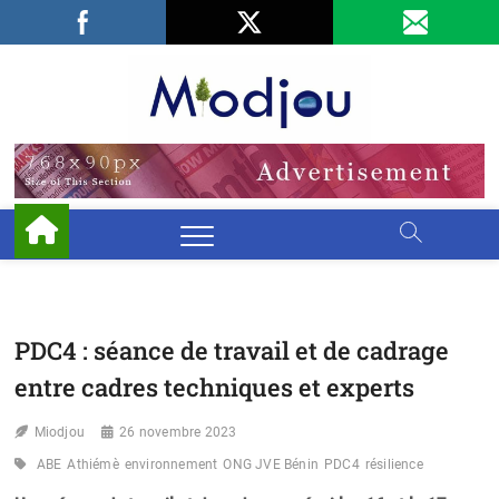
Skip
Facebook
LinkedIn
X
to
content
Miodjo
PRÉSERVONS
NOTRE
ENVIRONNEMENT
PDC4 : séance de travail et de cadrage
entre cadres techniques et experts
Miodjou
26 novembre 2023
ABE
Athiémè
environnement
ONG JVE Bénin
PDC4
résilience