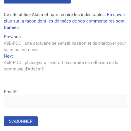
Ce site utilise Akismet pour réduire les indésirables.
En savoir
plus sur la façon dont les données de vos commentaires sont
traitées
.
Navigation
Previous
Previous
post:
AbE-PDC : une caravane de sensibilisation et de plaidoyer pour
de
sa mise en œuvre
l’article
Next
Next
post:
AbE-PDC : plaidoyer à l’endroit du comité de réflexion de la
commune d’Athiémè
Email*