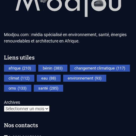
Miodjou.com : média spécialisé en environnement, santé, énergies
renouvelables et architecture en Afrique.
Liens utiles
afrique
(210)
bénin
(383)
changement climatique
(117)
climat
(112)
eau
(88)
environnement
(93)
oms
(133)
santé
(285)
Archives
Nos contacts