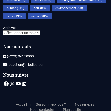
climat
(112)
eau
(88)
environnement
(93)
oms
(133)
santé
(285)
Archives
Nos contacts
(+229) 96150803
redaction@miodjou.com
Nous suivre
Facebook
X
YouTube
LinkedIn
Accueil
Qui sommes-nous ?
Nos services
Nous contacter
Plan du site