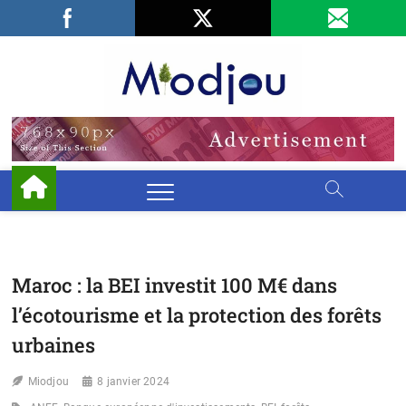
Skip
Facebook
LinkedIn
X
to
content
Miodjo
PRÉSERVONS
NOTRE
ENVIRONNEMENT
Maroc : la BEI investit 100 M€ dans
l’écotourisme et la protection des forêts
urbaines
Miodjou
8 janvier 2024