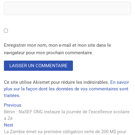
Enregistrer mon nom, mon e-mail et mon site dans le
navigateur pour mon prochain commentaire.
Ce site utilise Akismet pour réduire les indésirables.
En savoir
plus sur la façon dont les données de vos commentaires sont
traitées
.
Navigation
Previous
Previous
post:
Bénin : NaSEF ONG instaure la journée de l’excellence scolaire
de
à Zè
l’article
Next
Next
post:
La Zambie émet sa première obligation verte de 200 M$ pour