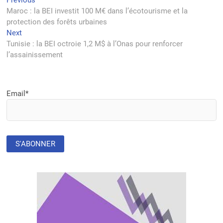
Navigation
Previous
post:
Maroc : la BEI investit 100 M€ dans l’écotourisme et la
de
protection des forêts urbaines
l’article
Next
Next
post:
Tunisie : la BEI octroie 1,2 M$ à l’Onas pour renforcer
l’assainissement
Email*