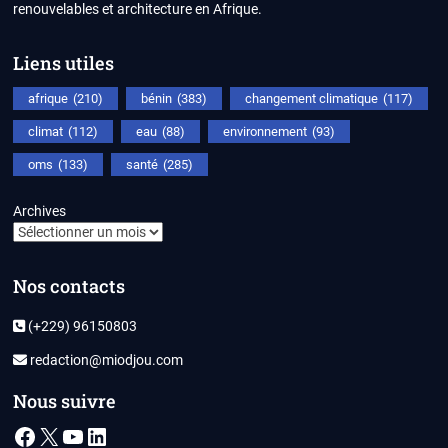
renouvelables et architecture en Afrique.
Liens utiles
afrique
(210)
bénin
(383)
changement climatique
(117)
climat
(112)
eau
(88)
environnement
(93)
oms
(133)
santé
(285)
Archives
Nos contacts
(+229) 96150803
redaction@miodjou.com
Nous suivre
Facebook
X
YouTube
LinkedIn