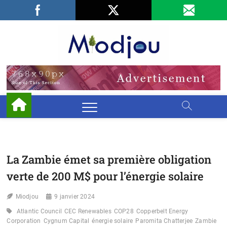
Skip
Facebook
LinkedIn
X
to
content
Miodjo
PRÉSERVONS
NOTRE
ENVIRONNEMENT
La Zambie émet sa première obligation
verte de 200 M$ pour l’énergie solaire
Miodjou
9 janvier 2024
Atlantic Council
CEC Renewables
COP28
Copperbelt Energy
Corporation
Cygnum Capital
énergie solaire
Paromita Chatterjee
Zambie