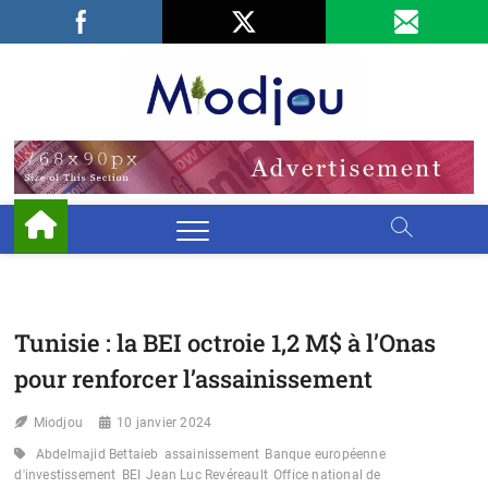
Skip
Facebook
LinkedIn
X
to
content
Miodjo
PRÉSERVONS
NOTRE
ENVIRONNEMENT
Tunisie : la BEI octroie 1,2 M$ à l’Onas
pour renforcer l’assainissement
Miodjou
10 janvier 2024
Abdelmajid Bettaieb
assainissement
Banque européenne
d'investissement
BEI
Jean Luc Revéreault
Office national de