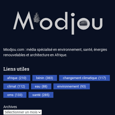
Miodjou.com : média spécialisé en environnement, santé, énergies
renouvelables et architecture en Afrique.
Liens utiles
afrique
(210)
bénin
(383)
changement climatique
(117)
climat
(112)
eau
(88)
environnement
(93)
oms
(133)
santé
(285)
Archives