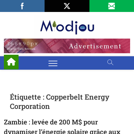
Skip
Facebook
LinkedIn
X
to
content
Miodjo
PRÉSERVONS
NOTRE
ENVIRONNEMENT
Étiquette :
Copperbelt Energy
Corporation
Zambie : levée de 200 M$ pour
dynamiser l’énergie solaire grâce aux