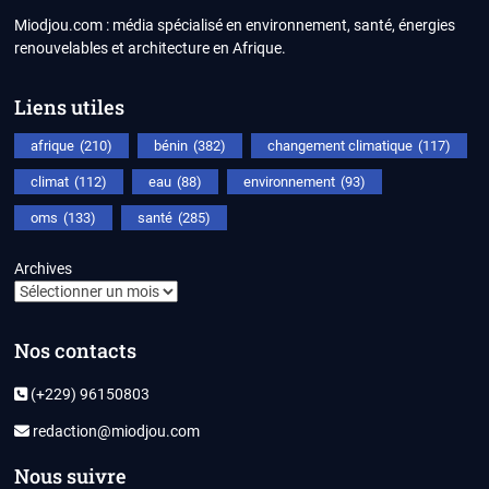
Miodjou.com : média spécialisé en environnement, santé, énergies
renouvelables et architecture en Afrique.
Liens utiles
afrique
(210)
bénin
(382)
changement climatique
(117)
climat
(112)
eau
(88)
environnement
(93)
oms
(133)
santé
(285)
Archives
Nos contacts
(+229) 96150803
redaction@miodjou.com
Nous suivre