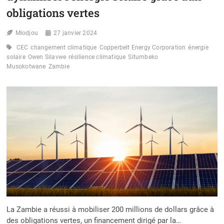
obligations vertes
Miodjou
27 janvier 2024
CEC
changement climatique
Copperbelt Energy Corporation
énergie
solaire
Owen Silavwe
résilience climatique
Situmbeko
Musokotwane
Zambie
La Zambie a réussi à mobiliser 200 millions de dollars grâce à
des obligations vertes, un financement dirigé par la…