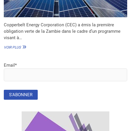
Copperbelt Energy Corporation (CEC) a émis la première
obligation verte de la Zambie dans le cadre d’un programme
visant à…
LA
VOIR PLUS
ZAMBIE
ÉMET
SA
Email*
PREMIÈRE
OBLIGATION
VERTE
DE
200
M$
POUR
L’ÉNERGIE
SOLAIRE