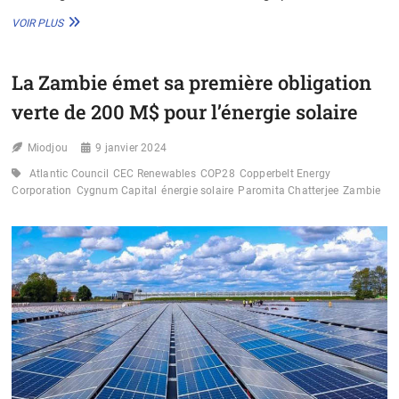
ZAMBIE
VOIR PLUS
:
LEVÉE
DE
La Zambie émet sa première obligation
200
M$
verte de 200 M$ pour l’énergie solaire
POUR
DYNAMISER
Miodjou
L’ÉNERGIE
9 janvier 2024
SOLAIRE
Atlantic Council
CEC Renewables
COP28
Copperbelt Energy
GRÂCE
Corporation
Cygnum Capital
énergie solaire
Paromita Chatterjee
Zambie
AUX
OBLIGATIONS
VERTES