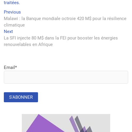
traitées
.
Navigation
Previous
Previous
post:
Malawi : la Banque mondiale octroie 420 M$ pour la résilience
de
climatique
l’article
Next
Next
post:
La SFI injecte 80 M$ dans la FEI pour booster les énergies
renouvelables en Afrique
Email*