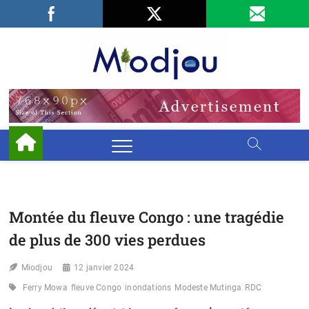
Skip
Facebook
LinkedIn
X
to
content
Miodjo
PRÉSERVONS
NOTRE
ENVIRONNEMENT
Montée du fleuve Congo : une tragédie
de plus de 300 vies perdues
Miodjou
12 janvier 2024
Ferry Mowa
fleuve Congo
inondations
Modeste Mutinga
RDC