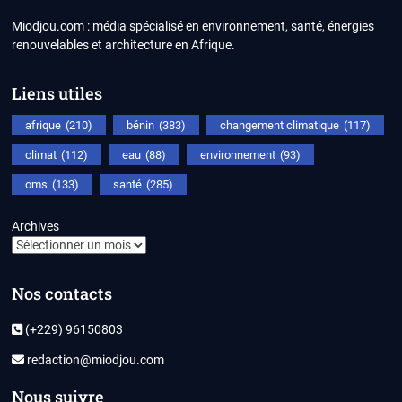
Miodjou.com : média spécialisé en environnement, santé, énergies
renouvelables et architecture en Afrique.
Liens utiles
afrique
(210)
bénin
(383)
changement climatique
(117)
climat
(112)
eau
(88)
environnement
(93)
oms
(133)
santé
(285)
Archives
Nos contacts
(+229) 96150803
redaction@miodjou.com
Nous suivre