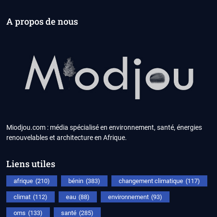
A propos de nous
Miodjou.com : média spécialisé en environnement, santé, énergies
renouvelables et architecture en Afrique.
Liens utiles
afrique
(210)
bénin
(383)
changement climatique
(117)
climat
(112)
eau
(88)
environnement
(93)
oms
(133)
santé
(285)