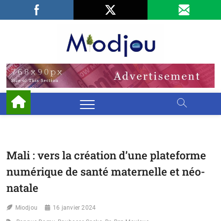
Skip
Facebook
LinkedIn
X
to
content
Miodjo
PRÉSERVONS
NOTRE
ENVIRONNEMENT
Mali : vers la création d’une plateforme
numérique de santé maternelle et néo-
natale
Miodjou
16 janvier 2024