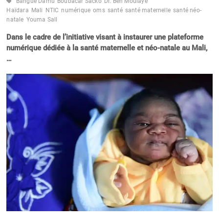
Bangue Damu
Boubacar Sacko
Dr. Ben Moulaye
Haïdara
Mali
NTIC
numérique
oms
santé
santé maternelle
santé néo-
natale
Youma Sall
Dans le cadre de l’initiative visant à instaurer une plateforme
numérique dédiée à la santé maternelle et néo-natale au Mali,
…