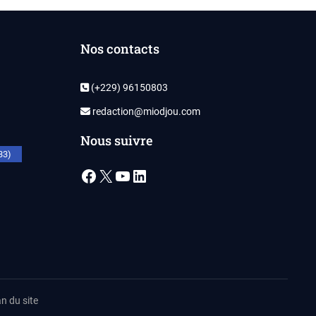
Nos contacts
(+229) 96150803
redaction@miodjou.com
Nous suivre
33)
Facebook
X
YouTube
LinkedIn
n du site