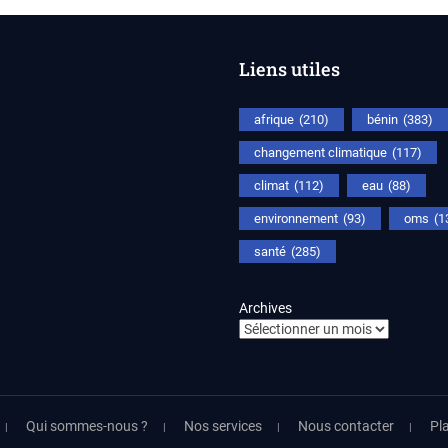
Liens utiles
afrique
(210)
bénin
(383)
changement climatique
(117)
climat
(112)
eau
(88)
environnement
(93)
oms
(1
santé
(285)
Archives
Qui sommes-nous ?
Nos services
Nous contacter
Pla