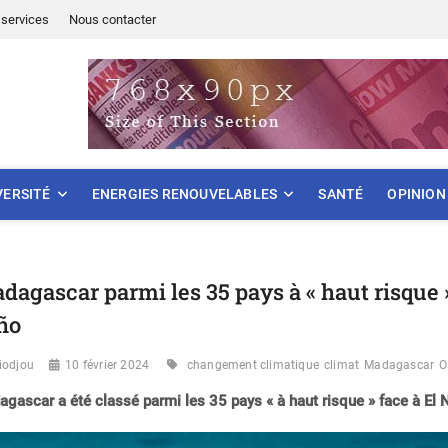
services
Nous contacter
ONNEMENT
VERSITÉ
ENERGIES RENOUVELABLES
SANTÉ
OPINION
dagascar parmi les 35 pays à « haut risque
ño
iodjou
10 février 2024
changement climatique
climat
Madagascar
gascar a été classé parmi les 35 pays « à haut risque » face à El 