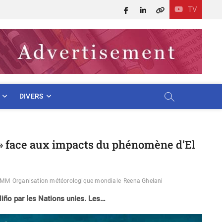
TV
Facebook
LinkedIn
X
DIVERS
 » face aux impacts du phénomène d’El
OMM
Organisation météorologique mondiale
Reena Ghelani
Niño par les Nations unies. Les…