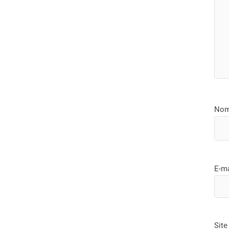
No
E-m
Site