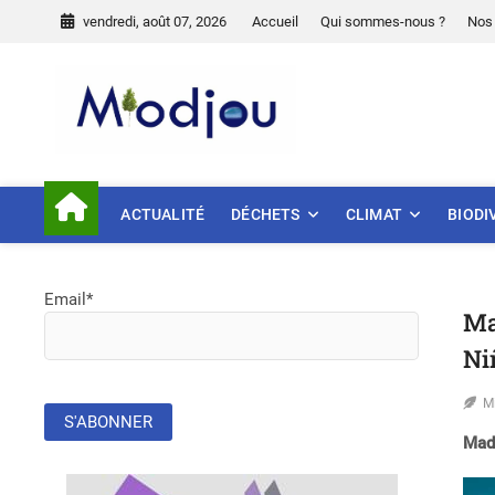
Skip
vendredi, août 07, 2026
Accueil
Qui sommes-nous ?
Nos 
to
content
Miodjou
PRÉSERVONS NOTRE ENVIR
ACTUALITÉ
DÉCHETS
CLIMAT
BIODI
Email*
Ma
Ni
M
Mada