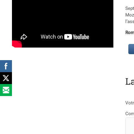
Sept
Moza
l’as
Rom
L
Votr
Com