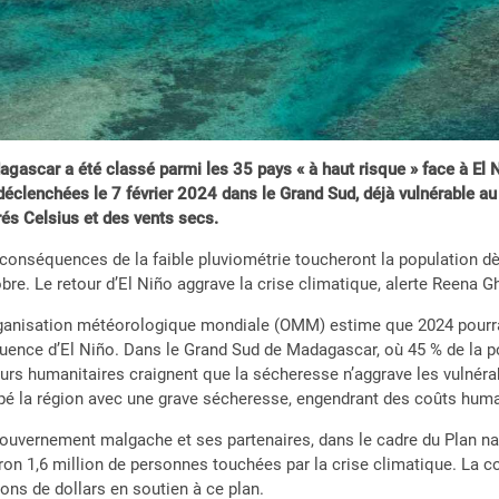
gascar a été classé parmi les 35 pays « à haut risque » face à El 
déclenchées le 7 février 2024 dans le Grand Sud, déjà vulnérable 
és Celsius et des vents secs.
conséquences de la faible pluviométrie toucheront la population dès
bre. Le retour d’El Niño aggrave la crise climatique, alerte Reena G
ganisation météorologique mondiale (OMM) estime que 2024 pourrait
fluence d’El Niño. Dans le Grand Sud de Madagascar, où 45 % de la po
urs humanitaires craignent que la sécheresse n’aggrave les vulnérab
pé la région avec une grave sécheresse, engendrant des coûts human
ouvernement malgache et ses partenaires, dans le cadre du Plan na
ron 1,6 million de personnes touchées par la crise climatique. La 
ions de dollars en soutien à ce plan.