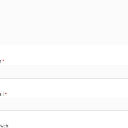
m
*
ail
*
 web