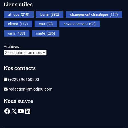
Liens utiles
afrique
(210)
bénin
(382)
changement climatique
(117)
climat
(112)
eau
(88)
environnement
(93)
oms
(133)
santé
(285)
Archives
Nos contacts
(+229) 96150803
redaction@miodjou.com
Nous suivre
Facebook
X
YouTube
LinkedIn