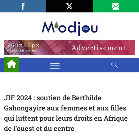
Skip
Facebook
LinkedIn
X
to
content
Miodjo
PRÉSERVONS
NOTRE
ENVIRONNEMENT
JIF 2024 : soutien de Berthilde
Gahongayire aux femmes et aux filles
qui luttent pour leurs droits en Afrique
de l’ouest et du centre