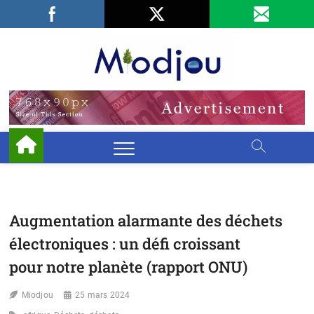
Skip
Facebook
LinkedIn
X
to
content
Miodjo
PRÉSERVONS
NOTRE
ENVIRONNEMENT
Augmentation alarmante des déchets
électroniques : un défi croissant
pour notre planète (rapport ONU)
Miodjou
25 mars 2024