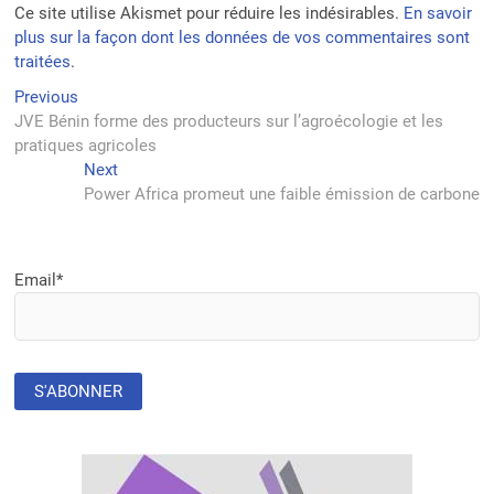
Ce site utilise Akismet pour réduire les indésirables.
En savoir
plus sur la façon dont les données de vos commentaires sont
traitées
.
Navigation
Previous
Previous
post:
JVE Bénin forme des producteurs sur l’agroécologie et les
de
pratiques agricoles
l’article
Next
Next
post:
Power Africa promeut une faible émission de carbone
Email*