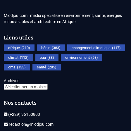
Miodjou.com : média spécialisé en environnement, santé, énergies
renouvelables et architecture en Afrique.
Liens utiles
afrique
(210)
bénin
(383)
changement climatique
(117)
climat
(112)
eau
(88)
environnement
(93)
oms
(133)
santé
(285)
Archives
Nos contacts
(+229) 96150803
redaction@miodjou.com