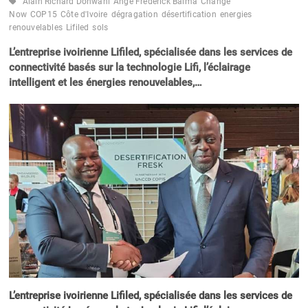
Alain Richard Donwahi
Ange Frédérick Balma
Change
Now
COP15
Côte d'Ivoire
dégragation
désertification
energies
renouvelables
Lifiled
sols
L’entreprise ivoirienne Lifiled, spécialisée dans les services de
connectivité basés sur la technologie Lifi, l’éclairage
intelligent et les énergies renouvelables,…
L’entreprise ivoirienne Lifiled, spécialisée dans les services de