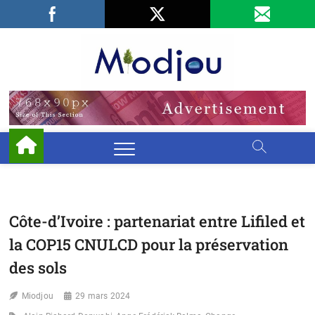
Skip
Facebook
LinkedIn
X
to
content
Miodjo
PRÉSERVONS
NOTRE
ENVIRONNEMENT
Côte-d’Ivoire : partenariat entre Lifiled et
la COP15 CNULCD pour la préservation
des sols
Miodjou
29 mars 2024