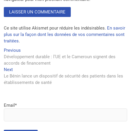
Ce site utilise Akismet pour réduire les indésirables.
En savoir
plus sur la façon dont les données de vos commentaires sont
traitées
.
Navigation
Previous
Previous
post:
Développement durable : l’UE et le Cameroun signent des
de
accords de financement
l’article
Next
Next
post:
Le Bénin lance un dispositif de sécurité des patients dans les
établissements de santé
Email*