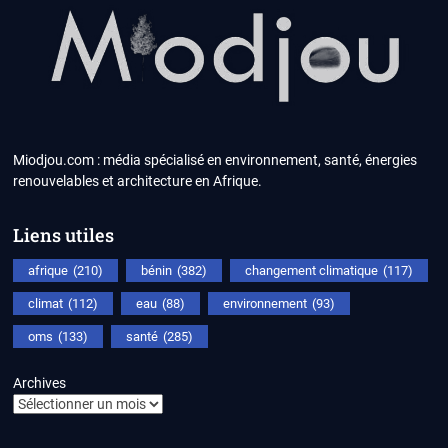
Miodjou.com : média spécialisé en environnement, santé, énergies
renouvelables et architecture en Afrique.
Liens utiles
afrique
(210)
bénin
(382)
changement climatique
(117)
climat
(112)
eau
(88)
environnement
(93)
oms
(133)
santé
(285)
Archives