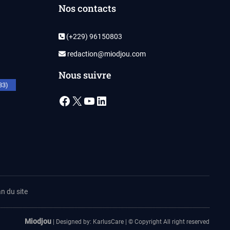
Nos contacts
(+229) 96150803
redaction@miodjou.com
Nous suivre
33)
Facebook
X
YouTube
LinkedIn
n du site
Miodjou
| Designed by:
KarlusCare
| © Copyright All right reserved