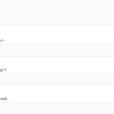
m
*
ail
*
 web