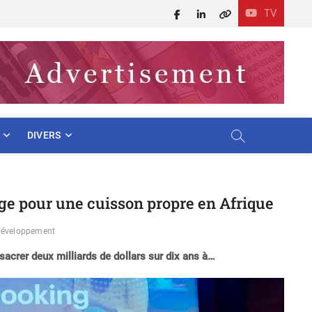
TV
Facebook
LinkedIn
X
DIVERS
ge pour une cuisson propre en Afrique
 développement
acrer deux milliards de dollars sur dix ans à…