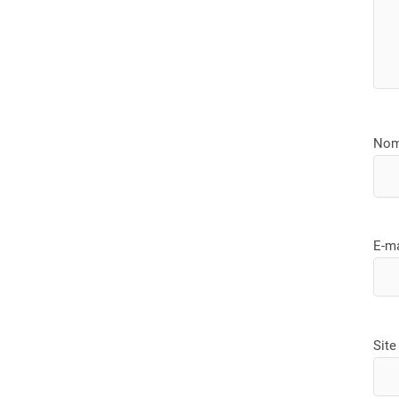
No
E-m
Site