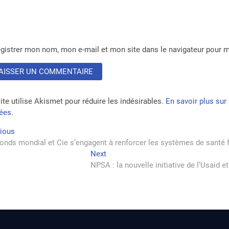
gistrer mon nom, mon e-mail et mon site dans le navigateur pour
ite utilise Akismet pour réduire les indésirables.
En savoir plus su
tées
.
vigation
Previous
vious
post:
onds mondial et Cie s’engagent à renforcer les systèmes de santé
Next
Next
rticle
post:
NPSA : la nouvelle initiative de l’Usaid 