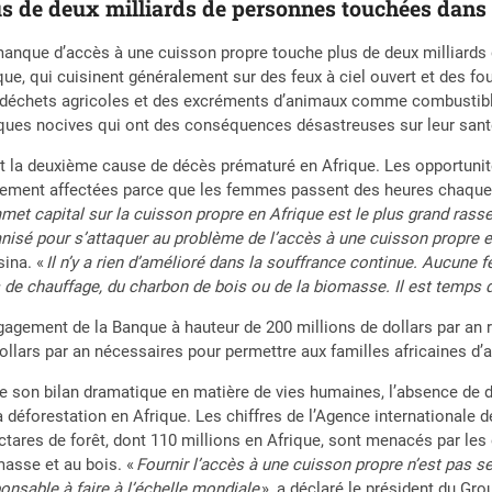
us de deux milliards de personnes touchées dans
anque d’accès à une cuisson propre touche plus de deux milliards 
que, qui cuisinent généralement sur des feux à ciel ouvert et des fo
déchets agricoles et des excréments d’animaux comme combustibl
ques nocives qui ont des conséquences désastreuses sur leur sant
t la deuxième cause de décès prématuré en Afrique. Les opportunit
ement affectées parce que les femmes passent des heures chaque 
et capital sur la cuisson propre en Afrique est le plus grand rass
nisé pour s’attaquer au problème de l’accès à une cuisson propre
ina. «
Il n’y a rien d’amélioré dans la souffrance continue. Aucune 
 de chauffage, du charbon de bois ou de la biomasse. Il est temps 
gagement de la Banque à hauteur de 200 millions de dollars par an 
ollars par an nécessaires pour permettre aux familles africaines d’a
e son bilan dramatique en matière de vies humaines, l’absence de d
a déforestation en Afrique. Les chiffres de l’Agence internationale d
ctares de forêt, dont 110 millions en Afrique, sont menacés par les 
asse et au bois. «
Fournir l’accès à une cuisson propre n’est pas se
onsable à faire à l’échelle mondiale
», a déclaré le président du G