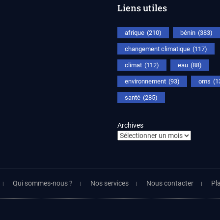
Liens utiles
afrique
(210)
bénin
(383)
changement climatique
(117)
climat
(112)
eau
(88)
environnement
(93)
oms
(1
santé
(285)
Archives
Qui sommes-nous ?
Nos services
Nous contacter
Pla