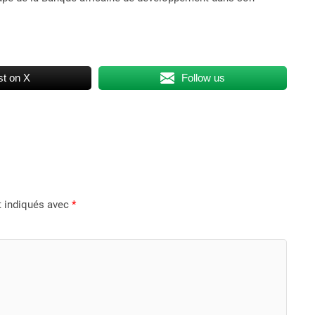
t on X
Follow us
t indiqués avec
*