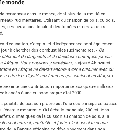
 le monde
de personnes dans le monde, dont plus de la moitié en
urneaux rudimentaires. Utilisant du charbon de bois, du bois,
es, ces personnes inhalent des fumées et des vapeurs
é.
és d’éducation, d’emploi et d’indépendance sont également
jour à chercher des combustibles rudimentaires. «
Ce
emblement de dirigeants et de décideurs politiques jamais
 en Afrique. Nous pouvons y remédier
», a ajouté Akinwumi
femme en Afrique ne devrait encore avoir à cuisiner avec du
de rendre leur dignité aux femmes qui cuisinent en Afrique
».
représente une contribution importante aux quatre milliards
voir accès à une cuisson propre d’ici 2030.
ispositifs de cuisson propre est l’une des principales causes
e l’énergie montrent qu’à l’échelle mondiale, 200 millions
effets climatiques de la cuisson au charbon de bois, à la
ulement correct, équitable et juste, c’est aussi la chose
roupe de la Banque africaine de développement dans son