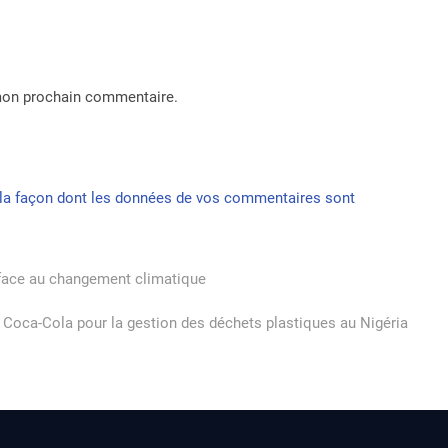
 mon prochain commentaire.
r la façon dont les données de vos commentaires sont
 face au changement climatique
et Coca-Cola pour la gestion des déchets plastiques au Nigéria