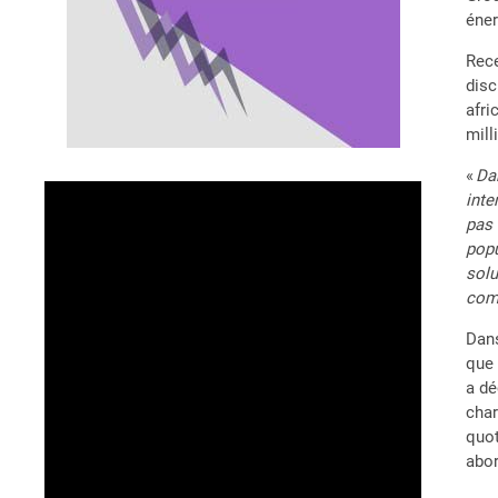
éner
Rece
disc
afri
mill
«
Da
inte
pas 
popu
solu
co
Dans
que 
a dé
char
quot
abor