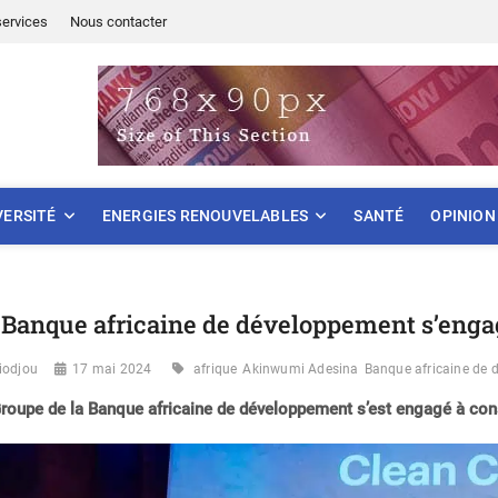
services
Nous contacter
ONNEMENT
VERSITÉ
ENERGIES RENOUVELABLES
SANTÉ
OPINION
 Banque africaine de développement s’enga
iodjou
17 mai 2024
afrique
Akinwumi Adesina
Banque africaine de
roupe de la Banque africaine de développement s’est engagé à cons