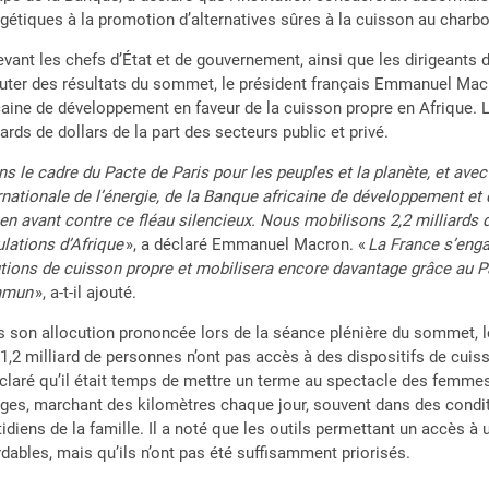
gétiques à la promotion d’alternatives sûres à la cuisson au charbo
vant les chefs d’État et de gouvernement, ainsi que les dirigeants d
uter des résultats du sommet, le président français Emmanuel Macr
caine de développement en faveur de la cuisson propre en Afrique
iards de dollars de la part des secteurs public et privé.
ns le cadre du Pacte de Paris pour les peuples et la planète, et ave
rnationale de l’énergie, de la Banque africaine de développement et
en avant contre ce fléau silencieux. Nous mobilisons 2,2 milliards d
lations d’Afrique
», a déclaré Emmanuel Macron. «
La France s’enga
tions de cuisson propre et mobilisera encore davantage grâce au Pac
mmun
», a-t-il ajouté.
 son allocution prononcée lors de la séance plénière du sommet, l
1,2 milliard de personnes n’ont pas accès à des dispositifs de cuis
claré qu’il était temps de mettre un terme au spectacle des femmes 
ges, marchant des kilomètres chaque jour, souvent dans des condit
idiens de la famille. Il a noté que les outils permettant un accès à
dables, mais qu’ils n’ont pas été suffisamment priorisés.