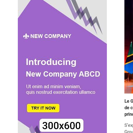
Le G
de c
prin
S’ex
Grou