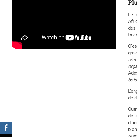
Pl
Le m
Afri
des 
toxi
C’es
grav
somm
orga
Ades
bois
L’en
de d
Outr
de l
d’he
biom
resp