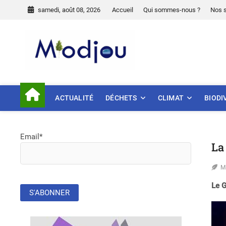
Skip
samedi, août 08, 2026
Accueil
Qui sommes-nous ?
Nos 
to
content
Miodjou
PRÉSERVONS NOTRE ENVIR
ACTUALITÉ
DÉCHETS
CLIMAT
BIODI
Email*
La
M
Le G