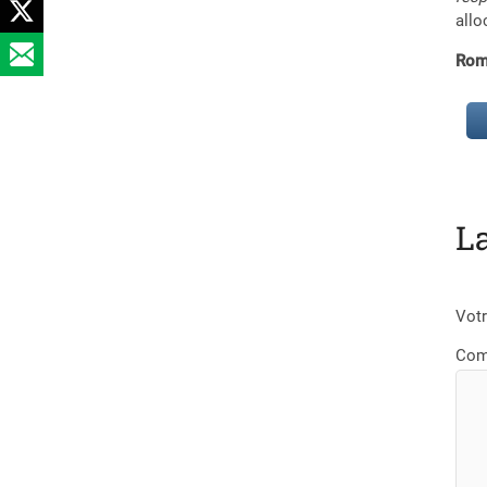
allo
Rom
L
Votr
Com