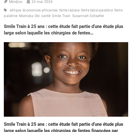
Miodjou
24 mai 2024
afrique
économies africaines
fente labiale
fente labio-palatine
fente
palatine
Nkeiruka Obi
santé
Smile Train
Susannah Schaefer
Smile Train à 25 ans : cette étude fait partie d’une étude plus
large selon laquelle les chirurgies de fentes…
Smile Train à 25 ans : cette étude fait partie d’une étude plus
large selon laquelle les chirurgies de fentes financées par