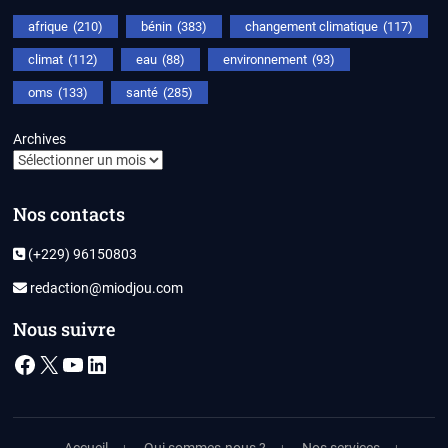
afrique
(210)
bénin
(383)
changement climatique
(117)
climat
(112)
eau
(88)
environnement
(93)
oms
(133)
santé
(285)
Archives
Nos contacts
(+229) 96150803
redaction@miodjou.com
Nous suivre
Facebook
X
YouTube
LinkedIn
Accueil
Qui sommes-nous ?
Nos services