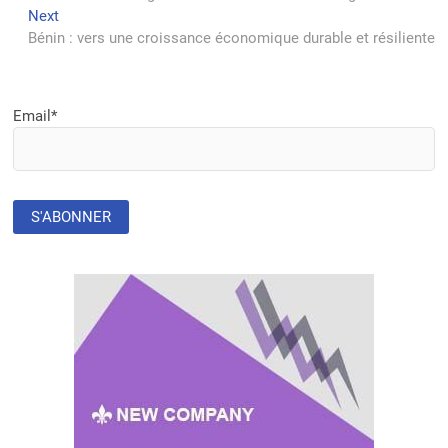
l’article
Next
Next
post:
Bénin : vers une croissance économique durable et résiliente
Email*