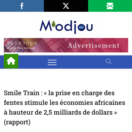
Skip
Facebook
LinkedIn
X
to
content
Miodjo
PRÉSERVONS
NOTRE
ENVIRONNEMENT
Smile Train : « la prise en charge des
fentes stimule les économies africaines
à hauteur de 2,5 milliards de dollars »
(rapport)