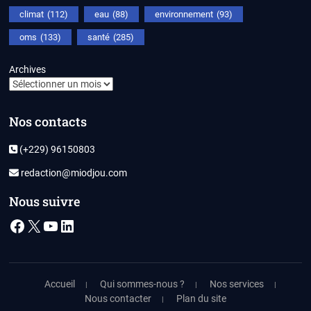
climat
(112)
eau
(88)
environnement
(93)
oms
(133)
santé
(285)
Archives
Nos contacts
(+229) 96150803
redaction@miodjou.com
Nous suivre
Facebook
X
YouTube
LinkedIn
Accueil
Qui sommes-nous ?
Nos services
Nous contacter
Plan du site