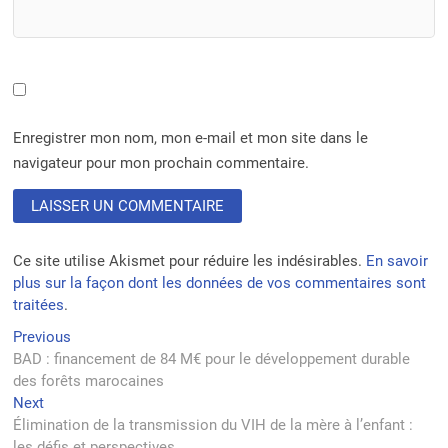
Enregistrer mon nom, mon e-mail et mon site dans le
navigateur pour mon prochain commentaire.
Ce site utilise Akismet pour réduire les indésirables.
En savoir
plus sur la façon dont les données de vos commentaires sont
traitées
.
Navigation
Previous
Previous
post:
BAD : financement de 84 M€ pour le développement durable
de
des forêts marocaines
l’article
Next
Next
post:
Élimination de la transmission du VIH de la mère à l’enfant :
les défis et perspectives