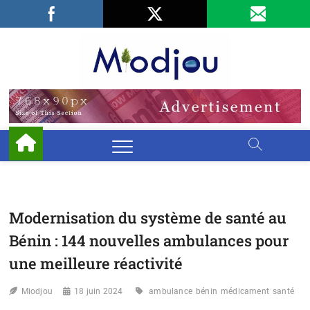
Skip
Facebook
LinkedIn
X
to
content
Miodjo
PRÉSERVONS
NOTRE
ENVIRONNEMENT
Modernisation du système de santé au
Bénin : 144 nouvelles ambulances pour
une meilleure réactivité
Miodjou
18 juin 2024
ambulance
bénin
médicament
santé