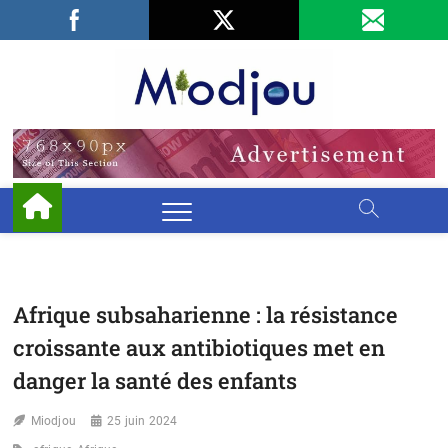
Skip
Facebook
LinkedIn
X
to
content
Miodjo
PRÉSERVONS
NOTRE
ENVIRONNEMENT
Afrique subsaharienne : la résistance
croissante aux antibiotiques met en
danger la santé des enfants
Miodjou
25 juin 2024