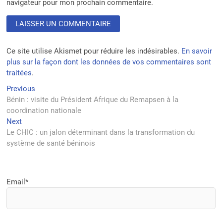
navigateur pour mon prochain commentaire.
Ce site utilise Akismet pour réduire les indésirables.
En savoir
plus sur la façon dont les données de vos commentaires sont
traitées
.
Navigation
Previous
Previous
post:
Bénin : visite du Président Afrique du Remapsen à la
de
coordination nationale
l’article
Next
Next
post:
Le CHIC : un jalon déterminant dans la transformation du
système de santé béninois
Email*