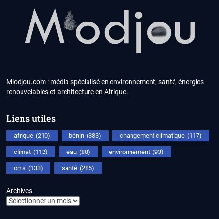
Miodjou.com : média spécialisé en environnement, santé, énergies
renouvelables et architecture en Afrique.
Liens utiles
afrique
(210)
bénin
(383)
changement climatique
(117)
climat
(112)
eau
(88)
environnement
(93)
oms
(133)
santé
(285)
Archives