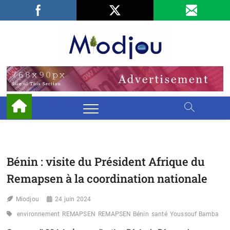
Skip
Facebook
LinkedIn
X
to
content
Miodjo
PRÉSERVONS
NOTRE
ENVIRONNEMENT
Bénin : visite du Président Afrique du
Remapsen à la coordination nationale
Miodjou
24 juin 2024
environnement
REMAPSEN
REMAPSEN Bénin
santé
Youssouf Bamba