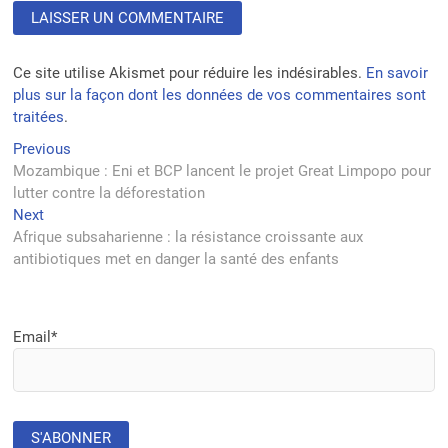
Ce site utilise Akismet pour réduire les indésirables.
En savoir
plus sur la façon dont les données de vos commentaires sont
traitées
.
Navigation
Previous
Previous
post:
Mozambique : Eni et BCP lancent le projet Great Limpopo pour
de
lutter contre la déforestation
l’article
Next
Next
post:
Afrique subsaharienne : la résistance croissante aux
antibiotiques met en danger la santé des enfants
Email*