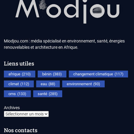
Miodjou.com : média spécialisé en environnement, santé, énergies
renouvelables et architecture en Afrique.
Liens utiles
afrique
(210)
bénin
(383)
changement climatique
(117)
climat
(112)
eau
(88)
environnement
(93)
oms
(133)
santé
(285)
Archives
Nos contacts