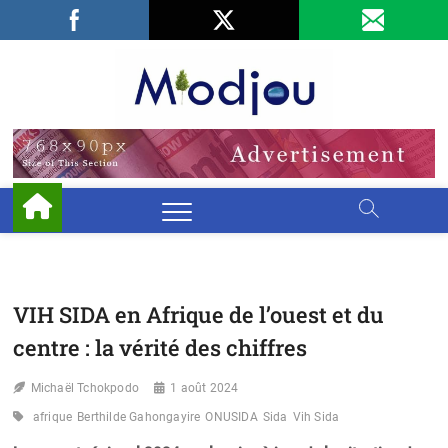
Skip
Facebook
LinkedIn
X
to
content
Miodjo
PRÉSERVONS
NOTRE
ENVIRONNEMENT
VIH SIDA en Afrique de l’ouest et du
centre : la vérité des chiffres
Michaël Tchokpodo
1 août 2024
afrique
Berthilde Gahongayire
ONUSIDA
Sida
Vih Sida