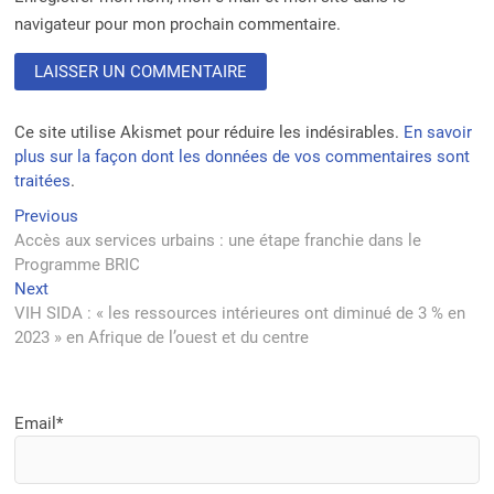
navigateur pour mon prochain commentaire.
Ce site utilise Akismet pour réduire les indésirables.
En savoir
plus sur la façon dont les données de vos commentaires sont
traitées
.
Navigation
Previous
Previous
post:
Accès aux services urbains : une étape franchie dans le
de
Programme BRIC
l’article
Next
Next
post:
VIH SIDA : « les ressources intérieures ont diminué de 3 % en
2023 » en Afrique de l’ouest et du centre
Email*