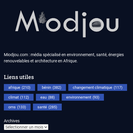
Miodjou.com : média spécialisé en environnement, santé, énergies
renouvelables et architecture en Afrique.
Liens utiles
afrique
(210)
bénin
(382)
changement climatique
(117)
climat
(112)
eau
(88)
environnement
(93)
oms
(133)
santé
(285)
Archives